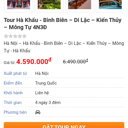
Tour Hà Khẩu - Bình Biên – Di Lặc – Kiến Thủy
– Mông Tự 4N3Đ
Hà Nội – Hà Khẩu - Bình Biên – Di Lặc – Kiến Thủy – Mông
Tự - Hà Khẩu
đ
4.590.000
đ
6.490.000
Giá từ:
Xuất phát từ
Hà Nội
Điểm đến
Trung Quốc
Khởi hành
Liên hệ
Thời gian
4 ngày 3 đêm
Phương tiện
ĐẶT TOUR NGAY