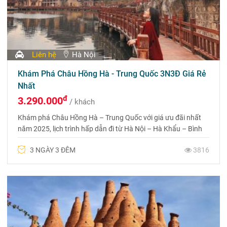
Liên hệ
Hà Nội
Khám Phá Châu Hồng Hà - Trung Quốc 3N3Đ Giá Rẻ
Nhất
đ
3.290.000
/ khách
Khám phá Châu Hồng Hà – Trung Quốc với giá ưu đãi nhất
năm 2025, lịch trình hấp dẫn đi từ Hà Nội – Hà Khẩu – Bình
Biên – Kiến Thủy – Mông Tự đi trong 3 ngày 3 đêm, khởi
3 NGÀY 3 ĐÊM
3816
hành vào thứ 5 hàng tuần.