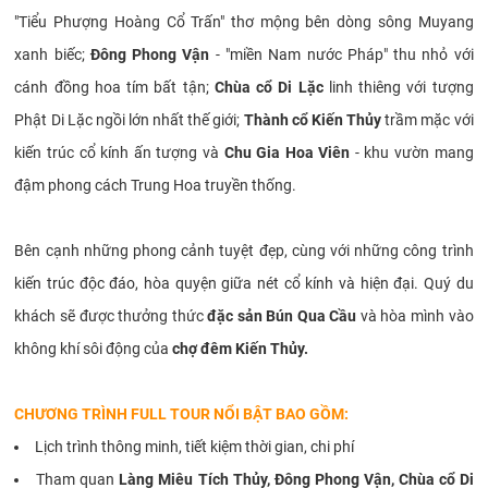
"Tiểu Phượng Hoàng Cổ Trấn" thơ mộng bên dòng sông Muyang
xanh biếc;
Đông Phong Vận
- "miền Nam nước Pháp" thu nhỏ với
cánh đồng hoa tím bất tận;
Chùa cổ Di Lặc
linh thiêng với tượng
Phật Di Lặc ngồi lớn nhất thế giới;
Thành cổ Kiến Thủy
trầm mặc với
kiến trúc cổ kính ấn tượng và
Chu Gia Hoa Viên
- khu vườn mang
đậm phong cách Trung Hoa truyền thống.
Bên cạnh những phong cảnh tuyệt đẹp, cùng với những công trình
kiến trúc độc đáo, hòa quyện giữa nét cổ kính và hiện đại. Quý du
khách sẽ được thưởng thức
đặc sản Bún Qua Cầu
và hòa mình vào
không khí sôi động của
chợ đêm Kiến Thủy.
CHƯƠNG TRÌNH FULL TOUR NỔI BẬT BAO GỒM:
Lịch trình thông minh, tiết kiệm thời gian, chi phí
Tham quan
Làng Miêu Tích Thủy, Đông Phong Vận, Chùa cổ Di