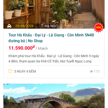
29/08/2026 ...
Hà Nội
Tour Hà Khẩu - Đại Lý - Lệ Giang - Côn Minh 5N4Đ
đường bộ | No Shop
đ
11.590.000
/ khách
Khám phá tour Hà Khẩu - Đại Lý - Lệ Giang - Côn Minh 5 ngày
4 đêm, tham quan Sa Khê Cổ Trấn, Núi Tuyết Ngọc Long.
Tour No Shopping, di chuyển ô tô và 2 chặng tàu cao tốc.
5 NGÀY 4 ĐÊM
173