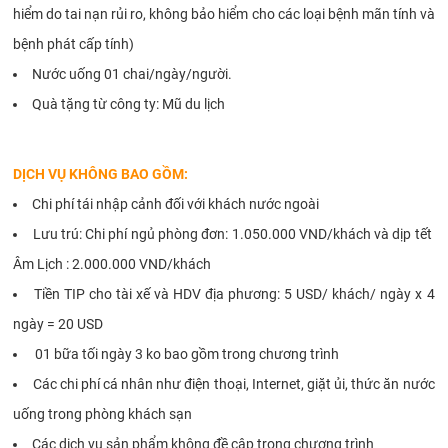
hiểm do tai nạn rủi ro, không bảo hiểm cho các loại bệnh mãn tính và
bệnh phát cấp tính)
Nước uống 01 chai/ngày/người.
Quà tặng từ công ty: Mũ du lịch
DỊCH VỤ KHÔNG BAO GỒM:
Chi phí tái nhập cảnh đối với khách nước ngoài
Lưu trú: Chi phí ngủ phòng đơn: 1.050.000 VND/khách và dịp tết
Âm Lịch : 2.000.000 VND/khách
Tiền TIP cho tài xế và HDV địa phương: 5 USD/ khách/ ngày x 4
ngày = 20 USD
01 bữa tối ngày 3 ko bao gồm trong chương trình
Các chi phí cá nhân như điện thoại, Internet, giặt ủi, thức ăn nước
uống trong phòng khách sạn
Các dịch vụ sản phẩm không đề cập trong chương trình