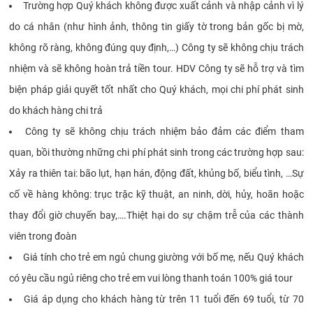
Trường hợp Quý khách không được xuất cảnh và nhập cảnh vì lý
do cá nhân (như hình ảnh, thông tin giấy tờ trong bản gốc bị mờ,
không rõ ràng, không đúng quy định,…) Công ty sẽ không chịu trách
nhiệm và sẽ không hoàn trả tiền tour. HDV Công ty sẽ hỗ trợ và tìm
biện pháp giải quyết tốt nhất cho Quý khách, mọi chi phí phát sinh
do khách hàng chi trả
Công ty sẽ không chịu trách nhiệm bảo đảm các điểm tham
quan, bồi thường những chi phí phát sinh trong các trường hợp sau:
Xảy ra thiên tai: bão lụt, hạn hán, động đất, khủng bố, biểu tình, …Sự
cố về hàng không: trục trặc kỹ thuật, an ninh, dời, hủy, hoãn hoặc
thay đổi giờ chuyến bay,….Thiệt hại do sự chậm trễ của các thành
viên trong đoàn
Giá tính cho trẻ em ngủ chung giường với bố mẹ, nếu Quý khách
có yêu cầu ngủ riêng cho trẻ em vui lòng thanh toán 100% giá tour
Giá áp dụng cho khách hàng từ trên 11 tuổi đến 69 tuổi, từ 70