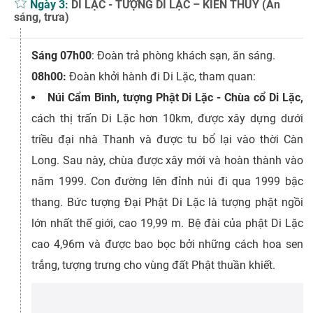
Ngày 3:
DI LẶC - TƯỢNG DI LẶC – KIẾN THỦY (Ăn
sáng, trưa)
Sáng 07h00
: Đoàn trả phòng khách sạn, ăn sáng.
08h00:
Đoàn khởi hành đi Di Lặc, tham quan:
Núi Cẩm Bình, tượng Phật Di Lặc - Chùa cổ Di Lặc,
cách thị trấn Di Lặc hơn 10km, được xây dựng dưới
triều đại nhà Thanh và được tu bổ lại vào thời Càn
Long. Sau này, chùa được xây mới và hoàn thành vào
năm 1999. Con đường lên đỉnh núi đi qua 1999 bậc
thang. Bức tượng Đại Phật Di Lặc là tượng phật ngồi
lớn nhất thế giới, cao 19,99 m. Bệ đài của phật Di Lặc
cao 4,96m và được bao bọc bởi những cách hoa sen
trắng, tượng trưng cho vùng đất Phật thuần khiết.