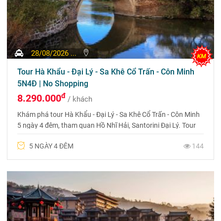
28/08/2026 ...
Tour Hà Khẩu - Đại Lý - Sa Khê Cổ Trấn - Côn Minh
5N4Đ | No Shopping
đ
8.290.000
/ khách
Khám phá tour Hà Khẩu - Đại Lý - Sa Khê Cổ Trấn - Côn Minh
5 ngày 4 đêm, tham quan Hồ Nhĩ Hải, Santorini Đại Lý. Tour
No Shopping, di chuyển ô tô và tàu cao tốc.
5 NGÀY 4 ĐÊM
144