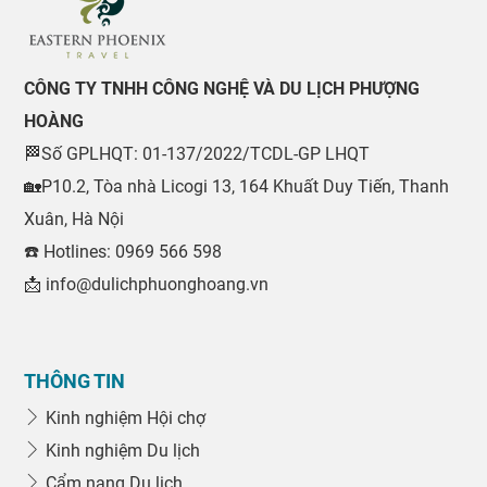
CÔNG TY TNHH CÔNG NGHỆ VÀ DU LỊCH PHƯỢNG
HOÀNG
🏁Số GPLHQT: 01-137/2022/TCDL-GP LHQT
🏡P10.2, Tòa nhà Licogi 13, 164 Khuất Duy Tiến, Thanh
Xuân, Hà Nội
☎️ Hotlines: 0969 566 598
📩 info@dulichphuonghoang.vn
THÔNG TIN
Kinh nghiệm Hội chợ
Kinh nghiệm Du lịch
Cẩm nang Du lịch