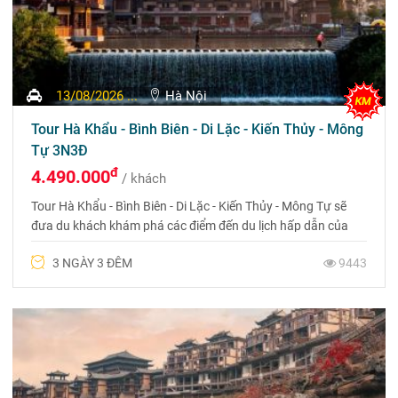
13/08/2026 ...
Hà Nội
Tour Hà Khẩu - Bình Biên - Di Lặc - Kiến Thủy - Mông
Tự 3N3Đ
đ
4.490.000
/ khách
Tour Hà Khẩu - Bình Biên - Di Lặc - Kiến Thủy - Mông Tự sẽ
đưa du khách khám phá các điểm đến du lịch hấp dẫn của
Châu Hồng Hà không thể bỏ qua. Liên hệ 0969 566 598
3 NGÀY 3 ĐÊM
9443