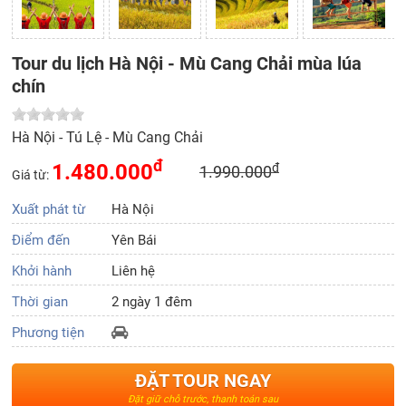
Tour du lịch Hà Nội - Mù Cang Chải mùa lúa
chín
Hà Nội - Tú Lệ - Mù Cang Chải
đ
1.480.000
đ
1.990.000
Giá từ:
Xuất phát từ
Hà Nội
Điểm đến
Yên Bái
Khởi hành
Liên hệ
Thời gian
2 ngày 1 đêm
Phương tiện
ĐẶT TOUR NGAY
Đặt giữ chỗ trước, thanh toán sau