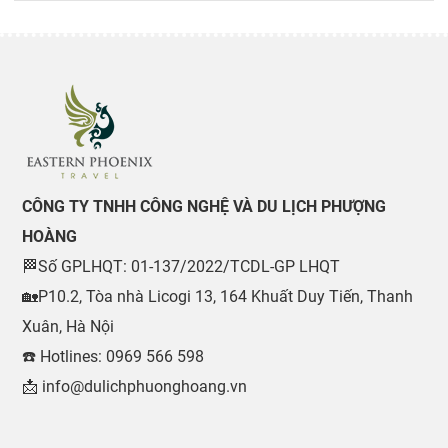
CÔNG TY TNHH CÔNG NGHỆ VÀ DU LỊCH PHƯỢNG
HOÀNG
🏁Số GPLHQT: 01-137/2022/TCDL-GP LHQT
🏡P10.2, Tòa nhà Licogi 13, 164 Khuất Duy Tiến, Thanh
Xuân, Hà Nội
☎️ Hotlines: 0969 566 598
📩 info@dulichphuonghoang.vn