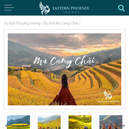
Du lịch Phượng Hoàng
/
Du lịch Mù Cang Chải
/