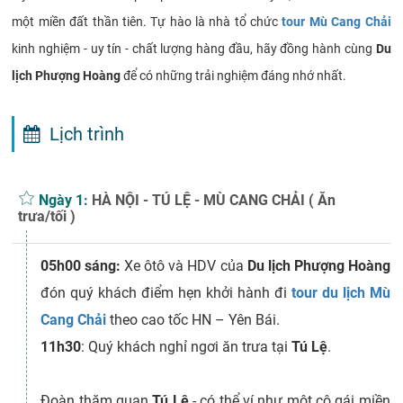
một miền đất thần tiên. Tự hào là nhà tổ chức
tour Mù Cang Chải
kinh nghiệm - uy tín - chất lượng hàng đầu, hãy đồng hành cùng
Du
lịch Phượng Hoàng
để có những trải nghiệm đáng nhớ nhất.
Lịch trình
Ngày 1:
HÀ NỘI - TÚ LỆ - MÙ CANG CHẢI ( Ăn
trưa/tối )
05h00 sáng:
Xe ôtô và HDV của
Du lịch Phượng Hoàng
đón quý khách điểm hẹn khởi hành đi
tour du lịch Mù
Cang Chải
theo cao tốc HN – Yên Bái.
11h30
: Quý khách nghỉ ngơi ăn trưa tại
Tú Lệ
.
Đoàn thăm quan
Tú Lệ
- có thể ví như một cô gái miền