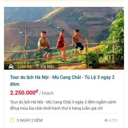
Liên hệ
Hà Nội
Tour du lịch Hà Nội - Mù Cang Chải - Tú Lệ 3 ngày 2
đêm
đ
2.250.000
/ khách
Tour du lịch Hà Nội - Mù Cang Chải 3 ngày 2 đêm ngắm cánh
đồng mùa lúa chín khởi hành thứ 6 hàng tuần giá chỉ
2.250.000đ. Liên hệ đặt tour 0975 699 988 để được tư vấn
3 NGÀY 2 ĐÊM
4751
và nhận ngay ưu đãi từ Du lịch Phượng Hoàng