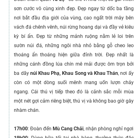
sơn cước vô cùng xinh đẹp. Đẹp ngay từ dốc ba tầng
nơi bắt đầu địa giới của vùng, cao ngất trời mây bên
vách đá chênh vênh, núi rừng hoang dại và đầy vẻ kiêu
kỳ bí ẩn. Đẹp từ những mảnh ruộng nằm lẻ loi trên
sườn núi đá, những ngôi nhà nhỏ bằng gỗ cheo leo
thoáng ẩn thoáng hiện giữa đỉnh trời. Đẹp nhất là
những cánh đồng lúa chín mê mải được ôm trọn bởi
ba dãy
núi Khau Phạ, Khau Song và Khau Thán
, nơi ấy
còn có một dòng suối mênh mang uốn lượn chảy
ngang. Cái thú vị tiếp theo đó là cảnh sắc mỗi mùa
một nét gợi cảm riêng biệt, thú vị và không bao giờ gây
nhàm chán.
17h00
: Đoàn đến
Mù Cang Chải
, nhận phòng nghỉ ngơi
19h00
: Dùng bữa tối tại nhà hàng, thưởng thức đặc