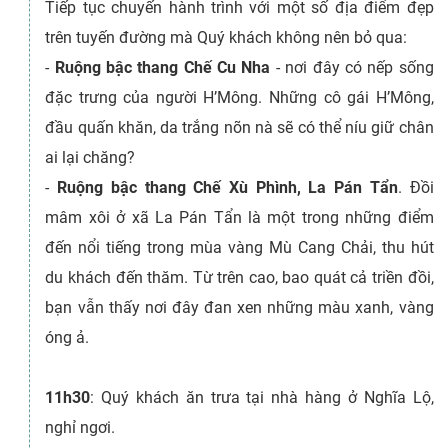
Tiếp tục chuyến hành trình với một số địa điểm đẹp
trên tuyến đường mà Quý khách không nên bỏ qua:
-
Ruộng bậc thang Chế Cu Nha
- nơi đây có nếp sống
đặc trưng của người H’Mông. Những cô gái H’Mông,
đầu quấn khăn, da trắng nõn nà sẽ có thể níu giữ chân
ai lại chăng?
-
Ruộng bậc thang Chế Xù Phình, La Pán Tẩn
. Đồi
mâm xôi ở xã La Pán Tẩn là một trong những điểm
đến nổi tiếng trong mùa vàng Mù Cang Chải, thu hút
du khách đến thăm. Từ trên cao, bao quát cả triền đồi,
bạn vẫn thấy nơi đây đan xen những màu xanh, vàng
óng ả.
11h30
: Quý khách ăn trưa tại nhà hàng ở Nghĩa Lộ,
nghỉ ngơi.