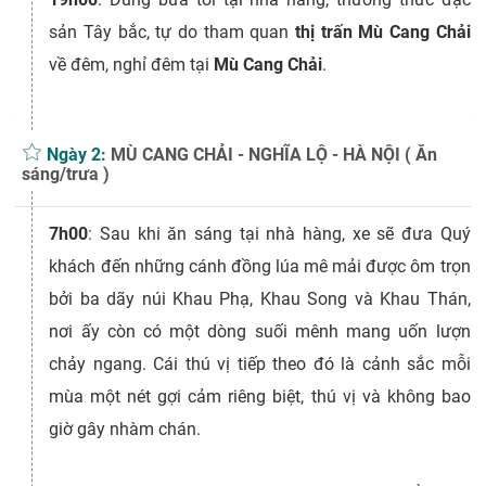
sản Tây bắc, tự do tham quan
thị trấn Mù Cang Chải
về đêm, nghỉ đêm tại
Mù Cang Chải
.
Ngày 2:
MÙ CANG CHẢI - NGHĨA LỘ - HÀ NỘI ( Ăn
sáng/trưa )
7h00
: Sau khi ăn sáng tại nhà hàng, xe sẽ đưa Quý
khách đến những cánh đồng lúa mê mải được ôm trọn
bởi ba dãy núi Khau Phạ, Khau Song và Khau Thán,
nơi ấy còn có một dòng suối mênh mang uốn lượn
chảy ngang. Cái thú vị tiếp theo đó là cảnh sắc mỗi
mùa một nét gợi cảm riêng biệt, thú vị và không bao
giờ gây nhàm chán.