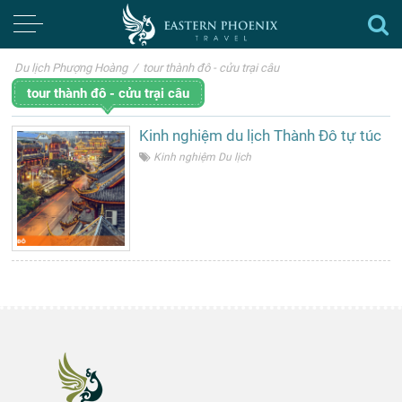
Du lịch Phượng Hoàng
/
tour thành đô - cửu trại câu
tour thành đô - cửu trại câu
Kinh nghiệm du lịch Thành Đô tự túc
Kinh nghiệm Du lịch