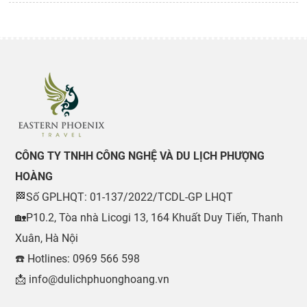
CÔNG TY TNHH CÔNG NGHỆ VÀ DU LỊCH PHƯỢNG
HOÀNG
🏁Số GPLHQT: 01-137/2022/TCDL-GP LHQT
🏡P10.2, Tòa nhà Licogi 13, 164 Khuất Duy Tiến, Thanh
Xuân, Hà Nội
☎️ Hotlines: 0969 566 598
📩 info@dulichphuonghoang.vn