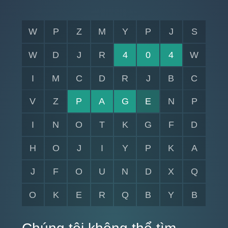
W
P
Z
M
Y
P
J
S
W
D
J
R
4
0
4
W
I
M
C
D
R
J
B
C
V
Z
P
A
G
E
N
P
I
N
O
T
K
G
F
D
H
O
J
I
Y
P
K
A
J
F
O
U
N
D
X
Q
O
K
E
R
Q
B
Y
B