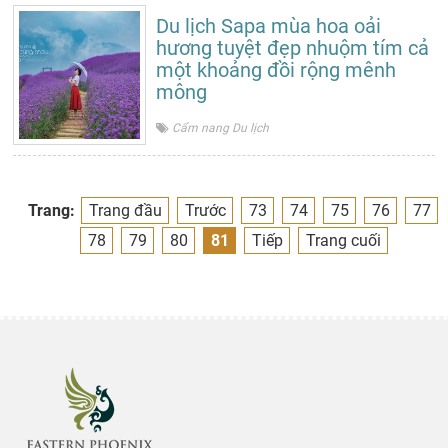
Du lịch Sapa mùa hoa oải
hương tuyệt đẹp nhuộm tím cả
một khoảng đồi rộng mênh
mông
Cẩm nang Du lịch
Trang:
Trang đầu
Trước
73
74
75
76
77
78
79
80
81
Tiếp
Trang cuối