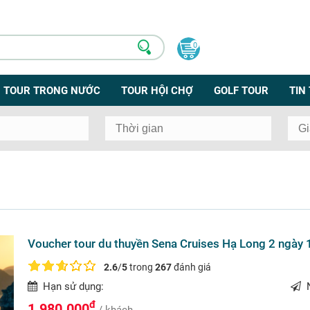
0
TOUR TRONG NƯỚC
TOUR HỘI CHỢ
GOLF TOUR
TIN
Voucher tour du thuyền Sena Cruises Hạ Long 2 ngày
2.6
/
5
trong
267
đánh giá
Hạn sử dụng:
N
đ
1.980.000
/ khách