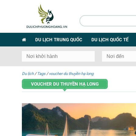
DU LỊCH TRUNG QUỐC
DU LỊCH QUỐC TẾ
Du lịch
/
Tags
/
voucher du thuyền hạ long
VOUCHER DU THUYỀN HẠ LONG