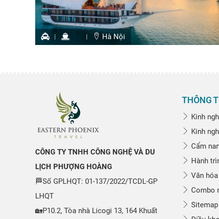
Hà Nội
THÔNG T
Kinh ngh
Kinh ngh
Cẩm nang
CÔNG TY TNHH CÔNG NGHỆ VÀ DU
Hành trì
LỊCH PHƯỢNG HOÀNG
Văn hóa
🏁Số GPLHQT: 01-137/2022/TCDL-GP
Combo n
LHQT
Sitemap
🏡P10.2, Tòa nhà Licogi 13, 164 Khuất