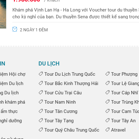
Khám phá Vịnh Lan Hạ - Ha Long với Voucher tour du thuyền S
cho kỳ nghỉ của bạn. Du thuyền Sena được thiết kế sang trọ
cho du khách
2 NGÀY 1 ĐÊM
IN
DU LỊCH
iệm Hội chợ
Tour Du Lịch Trung Quốc
Tour Phượng 
iệm Du lịch
Tour Bắc Kinh Thượng Hải
Tour Lệ Gian
 Du lịch
Tour Cửu Trại Câu
Tour Cáp Nhĩ
nh khám phá
Tour Nam Ninh
Tour Trùng K
 ẩm thực
Tour Tân Cương
Tour Cam Túc
ghỉ dưỡng
Tour Tây Tạng
Tour Tây An
Tour Quý Châu Trung Quốc
Atravel