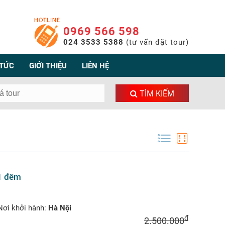
0969 566 598
024 3533 5388
(tư vấn đặt tour)
 TỨC
GIỚI THIỆU
LIÊN HỆ
TÌM KIẾM
 1 đêm
ơi khởi hành:
Hà Nội
đ
2.500.000