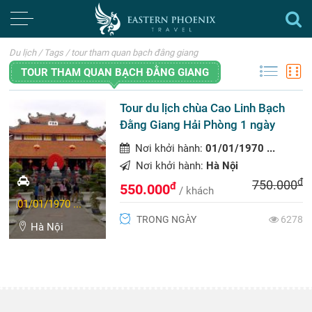
Du lịch
/
Tags
/
tour tham quan bạch đằng giang
TOUR THAM QUAN BẠCH ĐẰNG GIANG
Tour du lịch chùa Cao Linh Bạch
Đằng Giang Hải Phòng 1 ngày
Nơi khởi hành:
01/01/1970 ...
Nơi khởi hành:
Hà Nội
đ
750.000
đ
550.000
/ khách
01/01/1970 ...
TRONG NGÀY
6278
Hà Nội