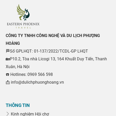
CÔNG TY TNHH CÔNG NGHỆ VÀ DU LỊCH PHƯỢNG
HOÀNG
🏁Số GPLHQT: 01-137/2022/TCDL-GP LHQT
🏡P10.2, Tòa nhà Licogi 13, 164 Khuất Duy Tiến, Thanh
Xuân, Hà Nội
☎️ Hotlines: 0969 566 598
📩 info@dulichphuonghoang.vn
THÔNG TIN
Kinh nghiệm Hội chợ