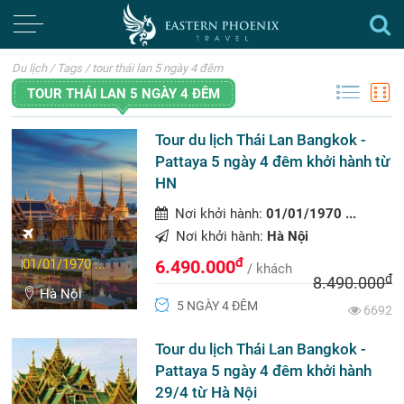
Du lịch
/
Tags
/
tour thái lan 5 ngày 4 đêm
TOUR THÁI LAN 5 NGÀY 4 ĐÊM
Tour du lịch Thái Lan Bangkok -
Pattaya 5 ngày 4 đêm khởi hành từ
HN
Nơi khởi hành:
01/01/1970 ...
Nơi khởi hành:
Hà Nội
đ
01/01/1970 ...
6.490.000
/ khách
đ
8.490.000
Hà Nội
5 NGÀY 4 ĐÊM
6692
Tour du lịch Thái Lan Bangkok -
Pattaya 5 ngày 4 đêm khởi hành
29/4 từ Hà Nội