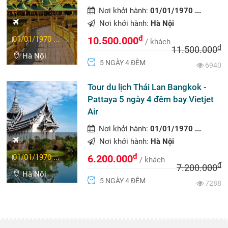
Nơi khởi hành:
01/01/1970 ...
Nơi khởi hành:
Hà Nội
đ
01/01/1970 ...
10.500.000
/ khách
đ
11.500.000
Hà Nội
5 NGÀY 4 ĐÊM
6940
Tour du lịch Thái Lan Bangkok -
Pattaya 5 ngày 4 đêm bay Vietjet
Air
Nơi khởi hành:
01/01/1970 ...
Nơi khởi hành:
Hà Nội
đ
01/01/1970 ...
6.200.000
/ khách
đ
7.200.000
Hà Nội
5 NGÀY 4 ĐÊM
7288