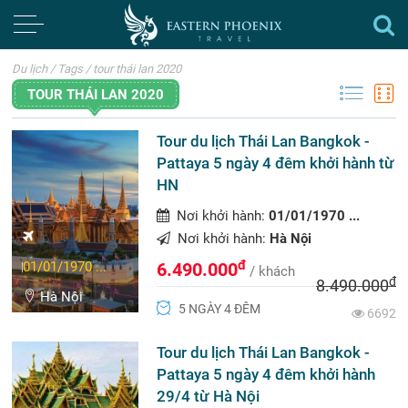
Du lịch
/
Tags
/
tour thái lan 2020
TOUR THÁI LAN 2020
Tour du lịch Thái Lan Bangkok -
Pattaya 5 ngày 4 đêm khởi hành từ
HN
Nơi khởi hành:
01/01/1970 ...
Nơi khởi hành:
Hà Nội
đ
01/01/1970 ...
6.490.000
/ khách
đ
8.490.000
Hà Nội
5 NGÀY 4 ĐÊM
6692
Tour du lịch Thái Lan Bangkok -
Pattaya 5 ngày 4 đêm khởi hành
29/4 từ Hà Nội