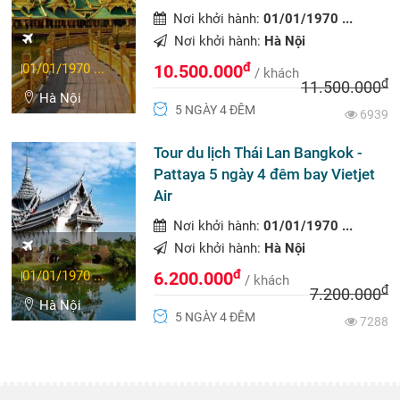
Nơi khởi hành:
01/01/1970 ...
Nơi khởi hành:
Hà Nội
đ
01/01/1970 ...
10.500.000
/ khách
đ
11.500.000
Hà Nội
5 NGÀY 4 ĐÊM
6939
Tour du lịch Thái Lan Bangkok -
Pattaya 5 ngày 4 đêm bay Vietjet
Air
Nơi khởi hành:
01/01/1970 ...
Nơi khởi hành:
Hà Nội
đ
01/01/1970 ...
6.200.000
/ khách
đ
7.200.000
Hà Nội
5 NGÀY 4 ĐÊM
7288