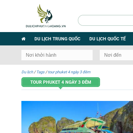
DU LỊCH TRUNG QUỐC
DU LỊCH QUỐC TẾ
Du lịch
/
Tags
/
tour phuket 4 ngày 3 đêm
TOUR PHUKET 4 NGÀY 3 ĐÊM