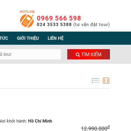
0969 566 598
024 3533 5388
(tư vấn đặt tour)
 TỨC
GIỚI THIỆU
LIÊN HỆ
TÌM KIẾM
ơi khởi hành:
Hồ Chí Minh
đ
12.990.000