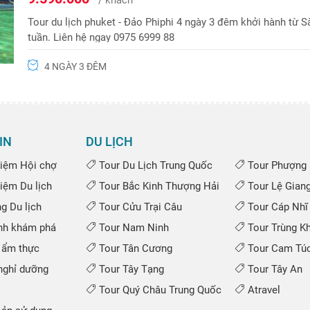
Tour du lịch phuket - Đảo Phiphi 4 ngày 3 đêm khởi hành từ 
tuần. Liên hệ ngay 0975 6999 88
4 NGÀY 3 ĐÊM
IN
DU LỊCH
iệm Hội chợ
Tour Du Lịch Trung Quốc
Tour Phượng 
iệm Du lịch
Tour Bắc Kinh Thượng Hải
Tour Lệ Gian
 Du lịch
Tour Cửu Trại Câu
Tour Cáp Nhĩ
nh khám phá
Tour Nam Ninh
Tour Trùng K
 ẩm thực
Tour Tân Cương
Tour Cam Túc
ghỉ dưỡng
Tour Tây Tạng
Tour Tây An
Tour Quý Châu Trung Quốc
Atravel