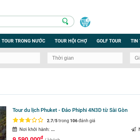
0
TOUR TRONG NƯỚC
TOUR HỘI CHỢ
GOLF TOUR
TIN
Tour du lịch Phuket - Đảo Phiphi 4N3D từ Sài Gòn
2.7
/
5
trong
106
đánh giá
Nơi khởi hành:
...
N
đ
9.590.000
/ khách