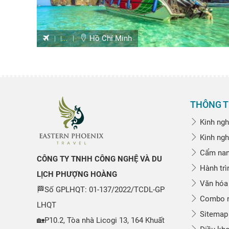
...
Hồ Chí Minh
THÔNG T
Kinh ngh
Kinh ngh
Cẩm nang
CÔNG TY TNHH CÔNG NGHỆ VÀ DU
Hành trì
LỊCH PHƯỢNG HOÀNG
Văn hóa
🏁Số GPLHQT: 01-137/2022/TCDL-GP
Combo n
LHQT
Sitemap
🏡P10.2, Tòa nhà Licogi 13, 164 Khuất