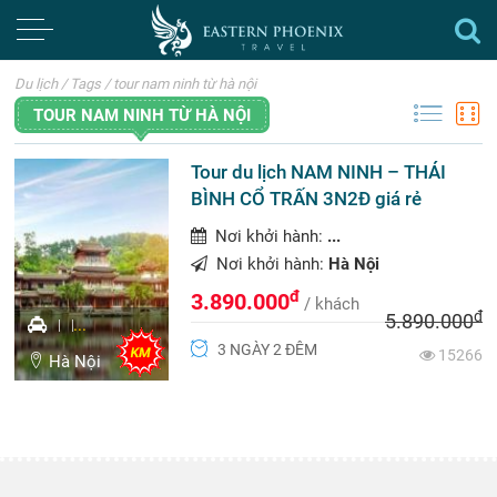
Du lịch
/
Tags
/
tour nam ninh từ hà nội
TOUR NAM NINH TỪ HÀ NỘI
Tour du lịch NAM NINH – THÁI
BÌNH CỔ TRẤN 3N2Đ giá rẻ
Nơi khởi hành:
...
Nơi khởi hành:
Hà Nội
đ
3.890.000
/ khách
đ
5.890.000
...
3 NGÀY 2 ĐÊM
15266
Hà Nội