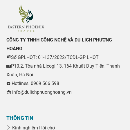
CÔNG TY TNHH CÔNG NGHỆ VÀ DU LỊCH PHƯỢNG
HOÀNG
🏁Số GPLHQT: 01-137/2022/TCDL-GP LHQT
🏡P10.2, Tòa nhà Licogi 13, 164 Khuất Duy Tiến, Thanh
Xuân, Hà Nội
☎️ Hotlines: 0969 566 598
📩 info@dulichphuonghoang.vn
THÔNG TIN
Kinh nghiệm Hội chợ