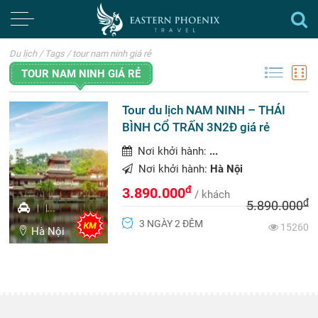
Du lịch
/
Tags
/
tour nam ninh giá rẻ
TOUR NAM NINH GIÁ RẺ
Tour du lịch NAM NINH – THÁI
BÌNH CỔ TRẤN 3N2Đ giá rẻ
Nơi khởi hành:
...
Nơi khởi hành:
Hà Nội
đ
3.890.000
/ khách
đ
5.890.000
...
3 NGÀY 2 ĐÊM
15260
Hà Nội