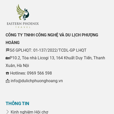
CÔNG TY TNHH CÔNG NGHỆ VÀ DU LỊCH PHƯỢNG
HOÀNG
🏁Số GPLHQT: 01-137/2022/TCDL-GP LHQT
🏡P10.2, Tòa nhà Licogi 13, 164 Khuất Duy Tiến, Thanh
Xuân, Hà Nội
☎️ Hotlines: 0969 566 598
📩 info@dulichphuonghoang.vn
THÔNG TIN
Kinh nghiệm Hội chợ