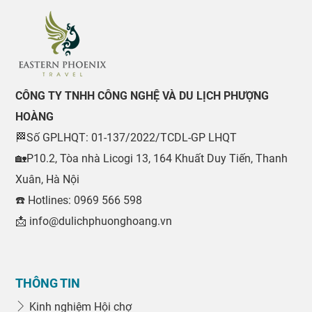
CÔNG TY TNHH CÔNG NGHỆ VÀ DU LỊCH PHƯỢNG
HOÀNG
🏁Số GPLHQT: 01-137/2022/TCDL-GP LHQT
🏡P10.2, Tòa nhà Licogi 13, 164 Khuất Duy Tiến, Thanh
Xuân, Hà Nội
☎️ Hotlines: 0969 566 598
📩 info@dulichphuonghoang.vn
THÔNG TIN
Kinh nghiệm Hội chợ