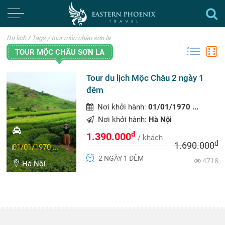
Du lịch
/
Tags
/
tour mộc châu sơn la
TOUR MỘC CHÂU SƠN LA
Tour du lịch Mộc Châu 2 ngày 1
đêm
Nơi khởi hành:
01/01/1970 ...
Nơi khởi hành:
Hà Nội
đ
1.390.000
/ khách
đ
1.690.000
01/01/1970 ...
2 NGÀY 1 ĐÊM
4718
Hà Nội