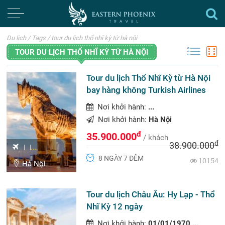
Du lịch
/
Tags
/
tour du lịch thổ nhĩ kỳ từ hà nội
TOUR DU LỊCH THỔ NHĨ KỲ TỪ HÀ NỘI
Tour du lịch Thổ Nhĩ Kỳ từ Hà Nội
bay hàng không Turkish Airlines
Nơi khởi hành:
...
Nơi khởi hành:
Hà Nội
đ
35.900.000
/ khách
đ
38.900.000
...
8 NGÀY 7 ĐÊM
10154
Hà Nội
Tour du lịch Châu Âu: Hy Lạp - Thổ
Nhĩ Kỳ 12 ngày
Nơi khởi hành:
01/01/1970 ...