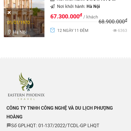
Nơi khởi hành:
Hà Nội
đ
67.300.000
/ khách
đ
68.900.000
01/01/1970 ...
12 NGÀY 11 ĐÊM
6363
Hà Nội
CÔNG TY TNHH CÔNG NGHỆ VÀ DU LỊCH PHƯỢNG
HOÀNG
🏁Số GPLHQT: 01-137/2022/TCDL-GP LHQT