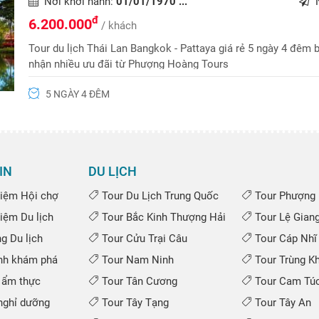
Nơi khởi hành:
01/01/1970 ...
N
đ
6.200.000
/ khách
Tour du lịch Thái Lan Bangkok - Pattaya giá rẻ 5 ngày 4 đêm b
nhận nhiều ưu đãi từ Phượng Hoàng Tours
5 NGÀY 4 ĐÊM
IN
DU LỊCH
iệm Hội chợ
Tour Du Lịch Trung Quốc
Tour Phượng 
iệm Du lịch
Tour Bắc Kinh Thượng Hải
Tour Lệ Gian
 Du lịch
Tour Cửu Trại Câu
Tour Cáp Nhĩ
nh khám phá
Tour Nam Ninh
Tour Trùng K
 ẩm thực
Tour Tân Cương
Tour Cam Túc
ghỉ dưỡng
Tour Tây Tạng
Tour Tây An