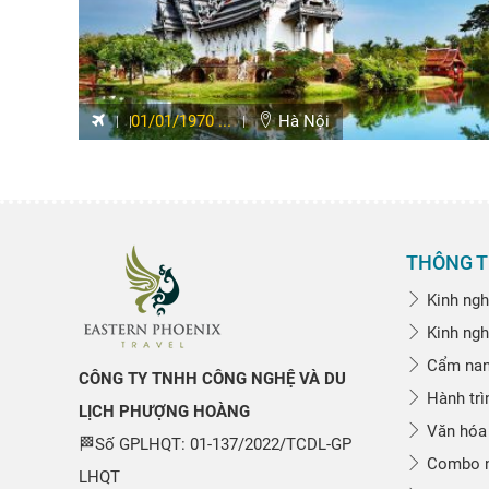
01/01/1970 ...
Hà Nội
THÔNG T
Kinh ngh
Kinh ngh
Cẩm nang
CÔNG TY TNHH CÔNG NGHỆ VÀ DU
Hành trì
LỊCH PHƯỢNG HOÀNG
Văn hóa
🏁Số GPLHQT: 01-137/2022/TCDL-GP
Combo n
LHQT