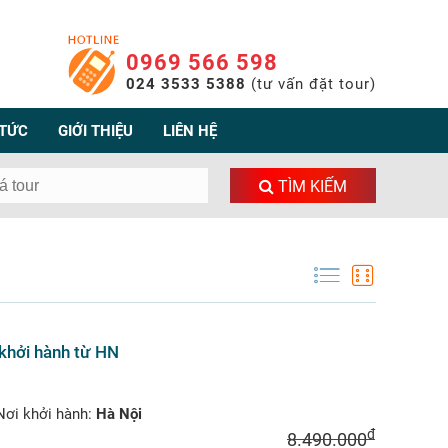
0969 566 598
024 3533 5388
(tư vấn đặt tour)
 TỨC
GIỚI THIỆU
LIÊN HỆ
TÌM KIẾM
 khởi hành từ HN
ơi khởi hành:
Hà Nội
đ
8.490.000