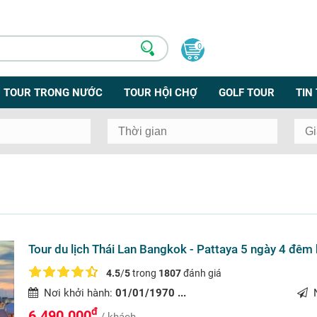
0
TOUR TRONG NƯỚC
TOUR HỘI CHỢ
GOLF TOUR
TIN
Tour du lịch Thái Lan Bangkok - Pattaya 5 ngày 4 đêm
4.5
/
5
trong
1807
đánh giá
Nơi khởi hành:
01/01/1970 ...
N
đ
6.490.000
/ khách