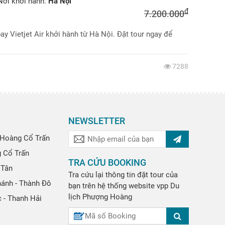
ơi khởi hành:
Hà Nội
đ
7.200.000
ay Vietjet Air khởi hành từ Hà Nội. Đặt tour ngay để
7288
NEWSLETTER
Hoàng Cổ Trấn
g Cổ Trấn
TRA CỨU BOOKING
 Tân
Tra cứu lại thông tin đặt tour của
hánh - Thành Đô
bạn trên hệ thống website
vpp
Du
lịch Phượng Hoàng
 - Thanh Hải