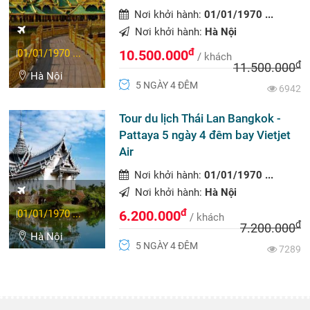
Nơi khởi hành:
01/01/1970 ...
Nơi khởi hành:
Hà Nội
đ
01/01/1970 ...
10.500.000
/ khách
đ
11.500.000
Hà Nội
5 NGÀY 4 ĐÊM
6942
Tour du lịch Thái Lan Bangkok -
Pattaya 5 ngày 4 đêm bay Vietjet
Air
Nơi khởi hành:
01/01/1970 ...
Nơi khởi hành:
Hà Nội
đ
01/01/1970 ...
6.200.000
/ khách
đ
7.200.000
Hà Nội
5 NGÀY 4 ĐÊM
7289