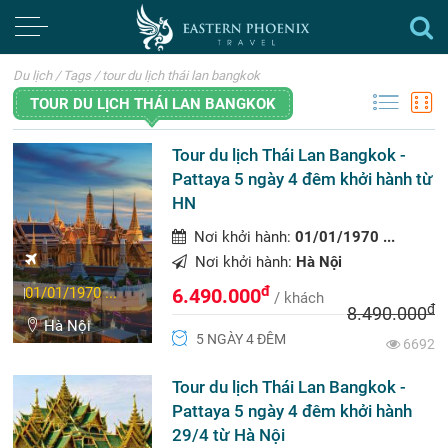
Du lịch
/
Tags
/
tour du lịch thái lan bangkok
TOUR DU LỊCH THÁI LAN BANGKOK
Tour du lịch Thái Lan Bangkok -
Pattaya 5 ngày 4 đêm khởi hành từ
HN
Nơi khởi hành:
01/01/1970 ...
Nơi khởi hành:
Hà Nội
đ
01/01/1970 ...
6.490.000
/ khách
đ
8.490.000
Hà Nội
5 NGÀY 4 ĐÊM
6692
Tour du lịch Thái Lan Bangkok -
Pattaya 5 ngày 4 đêm khởi hành
29/4 từ Hà Nội