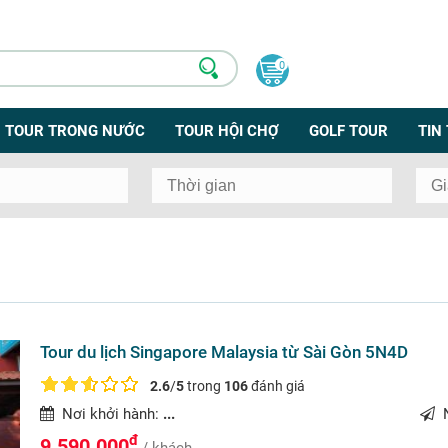
0
TOUR TRONG NƯỚC
TOUR HỘI CHỢ
GOLF TOUR
TIN
Tour du lịch Singapore Malaysia từ Sài Gòn 5N4D
2.6
/
5
trong
106
đánh giá
Nơi khởi hành:
...
N
đ
9.590.000
/ khách