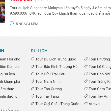
Tour du lịch Singapore Malaysia liên tuyến 5 ngày 4 đêm năm 
9.590.000vnđ/Khách đưa Quý khách tham quan các điểm nổi t
Phượng Hoàng 0975 699 988
5 NGÀY 4 ĐÊM
IN
DU LỊCH
iệm Hội chợ
Tour Du Lịch Trung Quốc
Tour Phượng 
iệm Du lịch
Tour Bắc Kinh Thượng Hải
Tour Lệ Gian
 Du lịch
Tour Cửu Trại Câu
Tour Cáp Nhĩ
nh khám phá
Tour Nam Ninh
Tour Trùng K
 ẩm thực
Tour Tân Cương
Tour Cam Túc
ghỉ dưỡng
Tour Tây Tạng
Tour Tây An
Tour Quý Châu Trung Quốc
Atravel