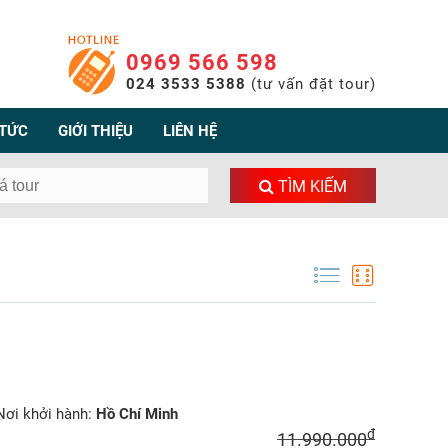
0969 566 598
024 3533 5388
(tư vấn đặt tour)
 TỨC
GIỚI THIỆU
LIÊN HỆ
TÌM KIẾM
ơi khởi hành:
Hồ Chí Minh
đ
11.990.000