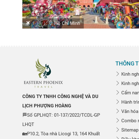
...
Hồ Chí Minh
THÔNG T
Kinh ngh
Kinh ngh
Cẩm nang
CÔNG TY TNHH CÔNG NGHỆ VÀ DU
Hành trì
LỊCH PHƯỢNG HOÀNG
Văn hóa
🏁Số GPLHQT: 01-137/2022/TCDL-GP
Combo n
LHQT
Sitemap
🏡P10.2, Tòa nhà Licogi 13, 164 Khuất