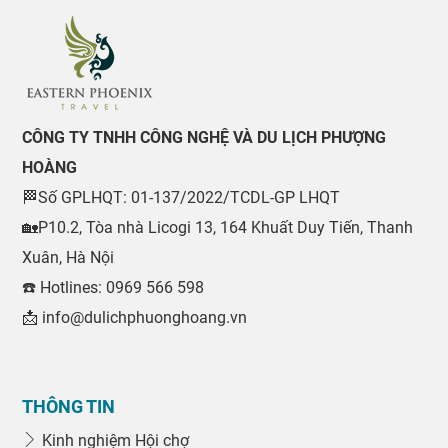
CÔNG TY TNHH CÔNG NGHỆ VÀ DU LỊCH PHƯỢNG
HOÀNG
🏁Số GPLHQT: 01-137/2022/TCDL-GP LHQT
🏡P10.2, Tòa nhà Licogi 13, 164 Khuất Duy Tiến, Thanh
Xuân, Hà Nội
☎️ Hotlines: 0969 566 598
📩 info@dulichphuonghoang.vn
THÔNG TIN
Kinh nghiệm Hội chợ