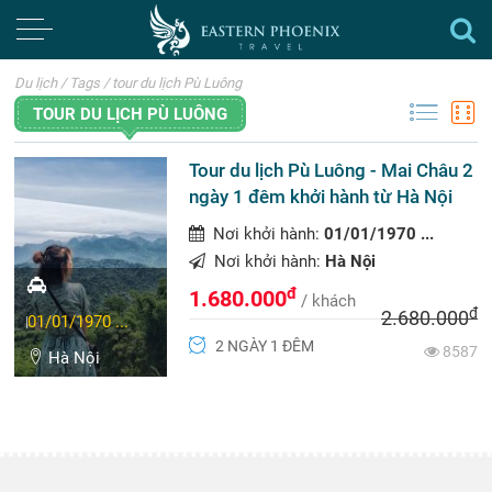
Du lịch
/
Tags
/
tour du lịch Pù Luông
TOUR DU LỊCH PÙ LUÔNG
Tour du lịch Pù Luông - Mai Châu 2
ngày 1 đêm khởi hành từ Hà Nội
Nơi khởi hành:
01/01/1970 ...
Nơi khởi hành:
Hà Nội
đ
1.680.000
/ khách
đ
2.680.000
01/01/1970 ...
2 NGÀY 1 ĐÊM
8587
Hà Nội