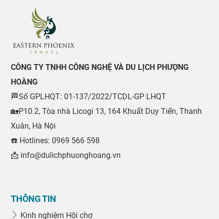
CÔNG TY TNHH CÔNG NGHỆ VÀ DU LỊCH PHƯỢNG
HOÀNG
🏁Số GPLHQT: 01-137/2022/TCDL-GP LHQT
🏡P10.2, Tòa nhà Licogi 13, 164 Khuất Duy Tiến, Thanh
Xuân, Hà Nội
☎️ Hotlines: 0969 566 598
📩 info@dulichphuonghoang.vn
THÔNG TIN
Kinh nghiệm Hội chợ