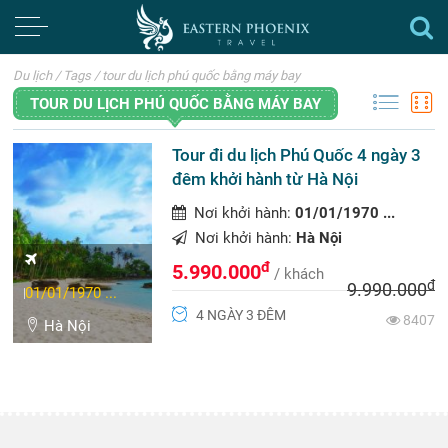
Du lịch
/
Tags
/
tour du lịch phú quốc bằng máy bay
TOUR DU LỊCH PHÚ QUỐC BẰNG MÁY BAY
Tour đi du lịch Phú Quốc 4 ngày 3
đêm khởi hành từ Hà Nội
Nơi khởi hành:
01/01/1970 ...
Nơi khởi hành:
Hà Nội
đ
5.990.000
/ khách
đ
9.990.000
01/01/1970 ...
4 NGÀY 3 ĐÊM
8407
Hà Nội