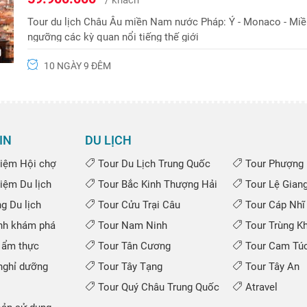
Tour du lịch Châu Âu miền Nam nước Pháp: Ý - Monaco - Mi
ngưỡng các kỳ quan nổi tiếng thế giới
g
10 NGÀY 9 ĐÊM
IN
DU LỊCH
iệm Hội chợ
Tour Du Lịch Trung Quốc
Tour Phượng 
iệm Du lịch
Tour Bắc Kinh Thượng Hải
Tour Lệ Gian
 Du lịch
Tour Cửu Trại Câu
Tour Cáp Nhĩ
nh khám phá
Tour Nam Ninh
Tour Trùng K
 ẩm thực
Tour Tân Cương
Tour Cam Túc
ghỉ dưỡng
Tour Tây Tạng
Tour Tây An
Tour Quý Châu Trung Quốc
Atravel