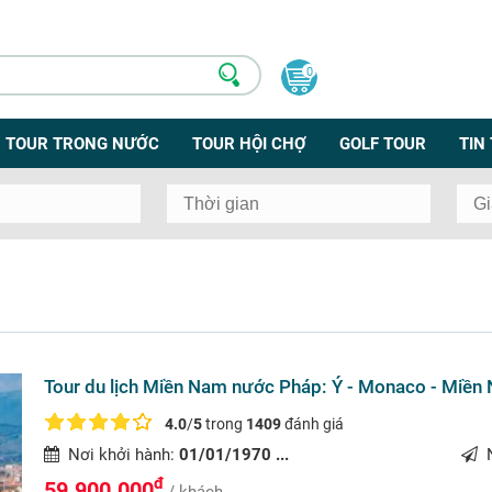
0
TOUR TRONG NƯỚC
TOUR HỘI CHỢ
GOLF TOUR
TIN
Tour du lịch Miền Nam nước Pháp: Ý - Monaco - Miền
4.0
/
5
trong
1409
đánh giá
Nơi khởi hành:
01/01/1970 ...
N
đ
59.900.000
/ khách