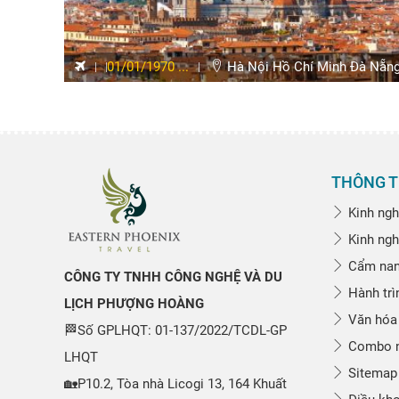
01/01/1970 ...
Hà Nội Hồ Chí Minh Đà Nẵn
THÔNG T
Kinh ngh
Kinh ngh
Cẩm nang
CÔNG TY TNHH CÔNG NGHỆ VÀ DU
Hành trì
LỊCH PHƯỢNG HOÀNG
Văn hóa
🏁Số GPLHQT: 01-137/2022/TCDL-GP
Combo n
LHQT
Sitemap
🏡P10.2, Tòa nhà Licogi 13, 164 Khuất