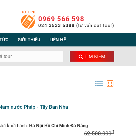
0969 566 598
024 3533 5388
(tư vấn đặt tour)
 TỨC
GIỚI THIỆU
LIÊN HỆ
TÌM KIẾM
 Nam nước Pháp - Tây Ban Nha
ơi khởi hành:
Hà Nội Hồ Chí Minh Đà Nẵng
đ
62.500.000