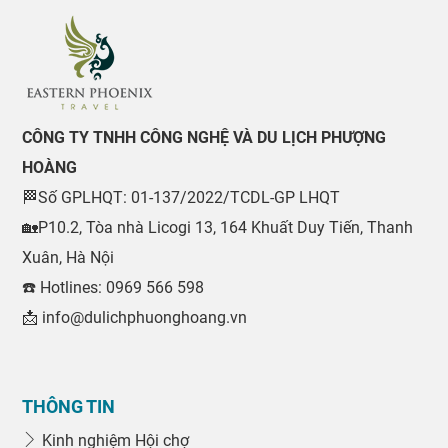
CÔNG TY TNHH CÔNG NGHỆ VÀ DU LỊCH PHƯỢNG
HOÀNG
🏁Số GPLHQT: 01-137/2022/TCDL-GP LHQT
🏡P10.2, Tòa nhà Licogi 13, 164 Khuất Duy Tiến, Thanh
Xuân, Hà Nội
☎️ Hotlines: 0969 566 598
📩 info@dulichphuonghoang.vn
THÔNG TIN
Kinh nghiệm Hội chợ