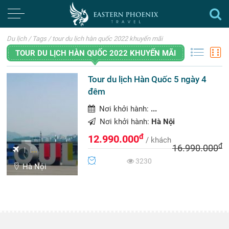
Du lịch
/
Tags
/
tour du lịch hàn quốc 2022 khuyến mãi
TOUR DU LỊCH HÀN QUỐC 2022 KHUYẾN MÃI
Tour du lịch Hàn Quốc 5 ngày 4
đêm
Nơi khởi hành:
...
Nơi khởi hành:
Hà Nội
đ
12.990.000
/ khách
đ
16.990.000
...
3230
Hà Nội