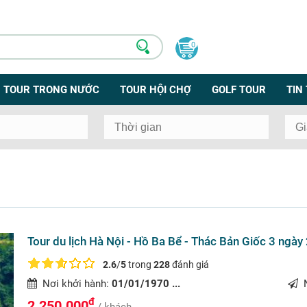
0
TOUR TRONG NƯỚC
TOUR HỘI CHỢ
GOLF TOUR
TIN
Tour du lịch Hà Nội - Hồ Ba Bể - Thác Bản Giốc 3 ngày
2.6
/
5
trong
228
đánh giá
Nơi khởi hành:
01/01/1970 ...
N
đ
2.250.000
/ khách