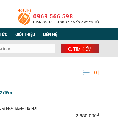
0969 566 598
024 3533 5388
(tư vấn đặt tour)
 TỨC
GIỚI THIỆU
LIÊN HỆ
TÌM KIẾM
 2 đêm
ơi khởi hành:
Hà Nội
đ
2.880.000