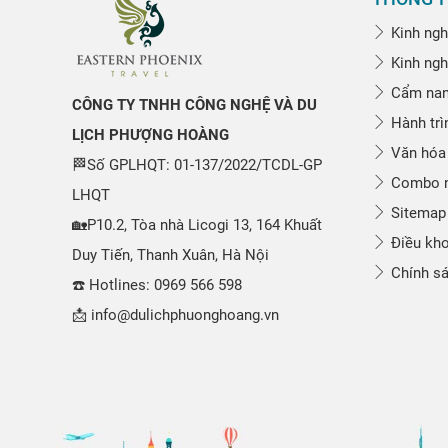
Kinh ngh
Kinh ngh
Cẩm nang
CÔNG TY TNHH CÔNG NGHỆ VÀ DU
Hành trì
LỊCH PHƯỢNG HOÀNG
Văn hóa
🏁Số GPLHQT: 01-137/2022/TCDL-GP
Combo n
LHQT
Sitemap
🏡P10.2, Tòa nhà Licogi 13, 164 Khuất
Điều kho
Duy Tiến, Thanh Xuân, Hà Nội
Chính sá
☎️ Hotlines: 0969 566 598
📩 info@dulichphuonghoang.vn