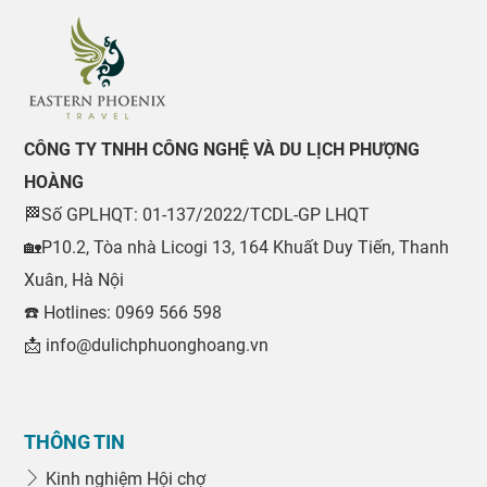
CÔNG TY TNHH CÔNG NGHỆ VÀ DU LỊCH PHƯỢNG
HOÀNG
🏁Số GPLHQT: 01-137/2022/TCDL-GP LHQT
🏡P10.2, Tòa nhà Licogi 13, 164 Khuất Duy Tiến, Thanh
Xuân, Hà Nội
☎️ Hotlines: 0969 566 598
📩 info@dulichphuonghoang.vn
THÔNG TIN
Kinh nghiệm Hội chợ