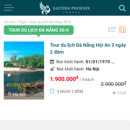
Du lịch
/
Tags
/
tour du lịch đà nẵng 30/4
TOUR DU LỊCH ĐÀ NẴNG 30/4
Tour du lịch Đà Nẵng Hội An 3 ngày
2 đêm
Nơi khởi hành:
01/01/1970 ...
Nơi khởi hành:
Hà Nội
đ
1.900.000
/ khách
đ
2.900.000
01/01/1970 ...
3 NGÀY 2 ĐÊM
5534
Hà Nội