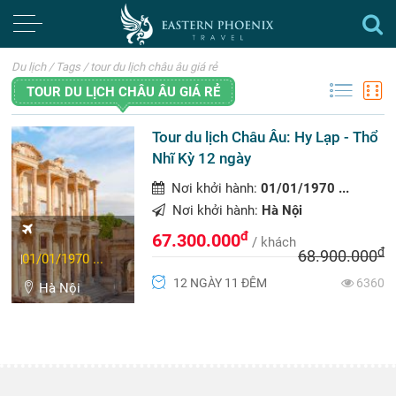
Du lịch
/
Tags
/
tour du lịch châu âu giá rẻ
TOUR DU LỊCH CHÂU ÂU GIÁ RẺ
Tour du lịch Châu Âu: Hy Lạp - Thổ
Nhĩ Kỳ 12 ngày
Nơi khởi hành:
01/01/1970 ...
Nơi khởi hành:
Hà Nội
đ
67.300.000
/ khách
đ
68.900.000
01/01/1970 ...
12 NGÀY 11 ĐÊM
6360
Hà Nội