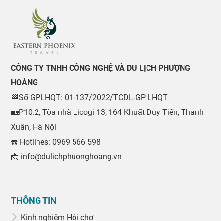
CÔNG TY TNHH CÔNG NGHỆ VÀ DU LỊCH PHƯỢNG
HOÀNG
🏁Số GPLHQT: 01-137/2022/TCDL-GP LHQT
🏡P10.2, Tòa nhà Licogi 13, 164 Khuất Duy Tiến, Thanh
Xuân, Hà Nội
☎️ Hotlines: 0969 566 598
📩 info@dulichphuonghoang.vn
THÔNG TIN
Kinh nghiệm Hội chợ