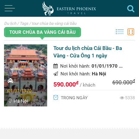
Du lịch
/
Tags
/
tour chùa ba vàng cái bầu
TOUR CHÙA BA VÀNG CÁI BẦU
Tour du lịch chùa Cái Bầu - Ba
Vàng - Cửa Ông 1 ngày
Nơi khởi hành:
01/01/1970 ...
Nơi khởi hành:
Hà Nội
đ
690.000
đ
590.000
/ khách
01/01/1970 ...
TRONG NGÀY
5338
Hà Nội