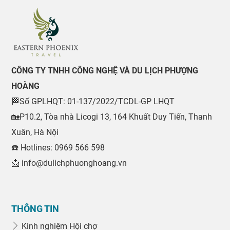
CÔNG TY TNHH CÔNG NGHỆ VÀ DU LỊCH PHƯỢNG
HOÀNG
🏁Số GPLHQT: 01-137/2022/TCDL-GP LHQT
🏡P10.2, Tòa nhà Licogi 13, 164 Khuất Duy Tiến, Thanh
Xuân, Hà Nội
☎️ Hotlines: 0969 566 598
📩 info@dulichphuonghoang.vn
THÔNG TIN
Kinh nghiệm Hội chợ