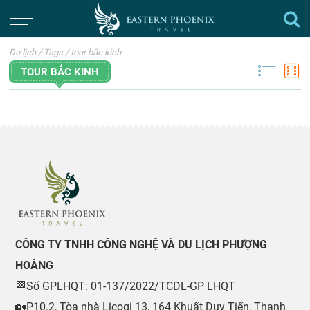
Du lịch
/
Tags
/
tour bắc kinh
TOUR BẮC KINH
CÔNG TY TNHH CÔNG NGHỆ VÀ DU LỊCH PHƯỢNG
HOÀNG
🏁Số GPLHQT: 01-137/2022/TCDL-GP LHQT
🏡P10.2, Tòa nhà Licogi 13, 164 Khuất Duy Tiến, Thanh