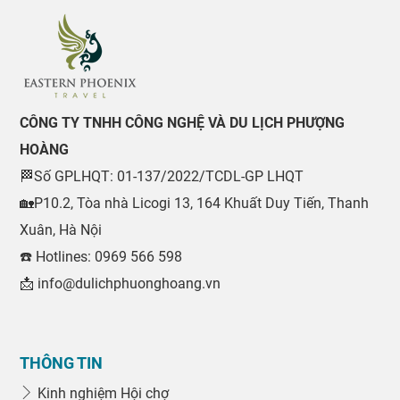
CÔNG TY TNHH CÔNG NGHỆ VÀ DU LỊCH PHƯỢNG
HOÀNG
🏁Số GPLHQT: 01-137/2022/TCDL-GP LHQT
🏡P10.2, Tòa nhà Licogi 13, 164 Khuất Duy Tiến, Thanh
Xuân, Hà Nội
☎️ Hotlines: 0969 566 598
📩 info@dulichphuonghoang.vn
THÔNG TIN
Kinh nghiệm Hội chợ