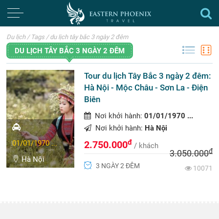
Du lịch
/
Tags
/
du lịch tây bắc 3 ngày 2 đêm
DU LỊCH TÂY BẮC 3 NGÀY 2 ĐÊM
Tour du lịch Tây Bắc 3 ngày 2 đêm:
Hà Nội - Mộc Châu - Sơn La - Điện
Biên
Nơi khởi hành:
01/01/1970 ...
Nơi khởi hành:
Hà Nội
đ
01/01/1970 ...
2.750.000
/ khách
đ
3.050.000
Hà Nội
3 NGÀY 2 ĐÊM
10071