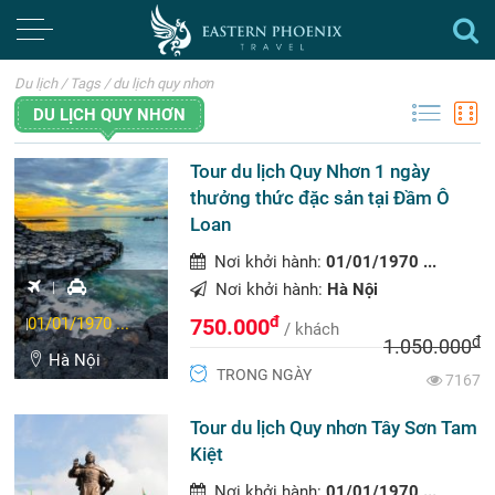
Du lịch
/
Tags
/
du lịch quy nhơn
DU LỊCH QUY NHƠN
Tour du lịch Quy Nhơn 1 ngày
thưởng thức đặc sản tại Đầm Ô
Loan
Nơi khởi hành:
01/01/1970 ...
Nơi khởi hành:
Hà Nội
đ
01/01/1970 ...
750.000
/ khách
đ
1.050.000
Hà Nội
TRONG NGÀY
7167
Tour du lịch Quy nhơn Tây Sơn Tam
Kiệt
Nơi khởi hành:
01/01/1970 ...