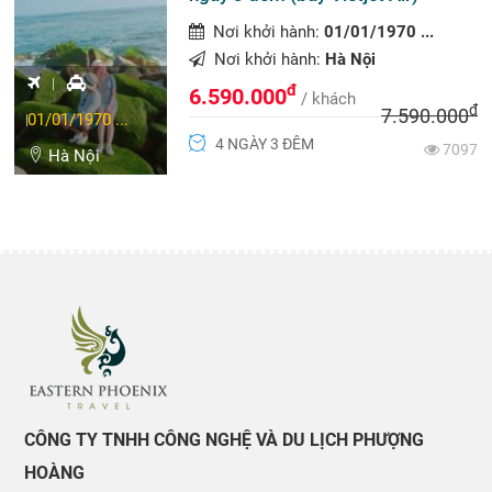
Nơi khởi hành:
01/01/1970 ...
Nơi khởi hành:
Hà Nội
đ
6.590.000
/ khách
đ
7.590.000
01/01/1970 ...
4 NGÀY 3 ĐÊM
7097
Hà Nội
CÔNG TY TNHH CÔNG NGHỆ VÀ DU LỊCH PHƯỢNG
HOÀNG