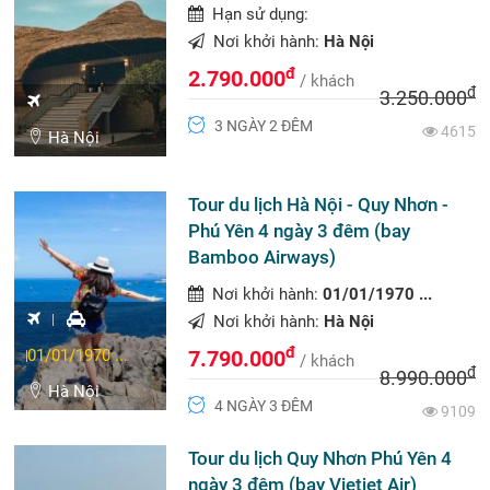
Hạn sử dụng:
Nơi khởi hành:
Hà Nội
đ
2.790.000
/ khách
đ
3.250.000
3 NGÀY 2 ĐÊM
4615
Hà Nội
Tour du lịch Hà Nội - Quy Nhơn -
Phú Yên 4 ngày 3 đêm (bay
Bamboo Airways)
Nơi khởi hành:
01/01/1970 ...
Nơi khởi hành:
Hà Nội
đ
01/01/1970 ...
7.790.000
/ khách
đ
8.990.000
Hà Nội
4 NGÀY 3 ĐÊM
9109
Tour du lịch Quy Nhơn Phú Yên 4
ngày 3 đêm (bay Vietjet Air)