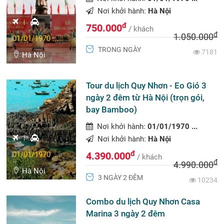
Nơi khởi hành:
Hà Nội
đ
750.000
/ khách
đ
1.050.000
01/01/1970 ...
TRONG NGÀY
7181
Hà Nội
Tour du lịch Quy Nhơn - Eo Gió 3
ngày 2 đêm từ Hà Nội (trọn gói,
bay Bamboo)
Nơi khởi hành:
01/01/1970 ...
Nơi khởi hành:
Hà Nội
đ
01/01/1970 ...
4.390.000
/ khách
đ
4.990.000
Hà Nội
3 NGÀY 2 ĐÊM
10234
Combo du lịch Quy Nhơn Casa
Marina 3 ngày 2 đêm