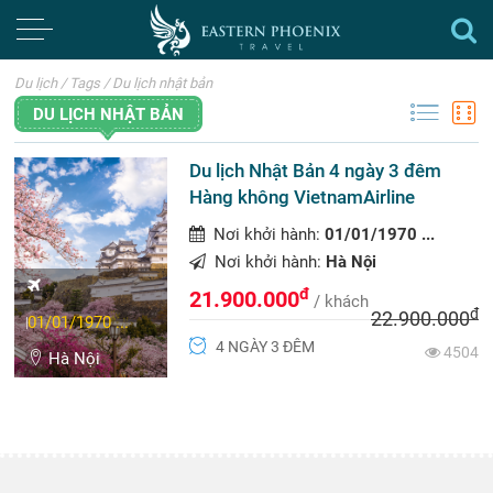
Du lịch
/
Tags
/
Du lịch nhật bản
DU LỊCH NHẬT BẢN
Du lịch Nhật Bản 4 ngày 3 đêm
Hàng không VietnamAirline
Nơi khởi hành:
01/01/1970 ...
Nơi khởi hành:
Hà Nội
đ
21.900.000
/ khách
đ
22.900.000
01/01/1970 ...
4 NGÀY 3 ĐÊM
4504
Hà Nội