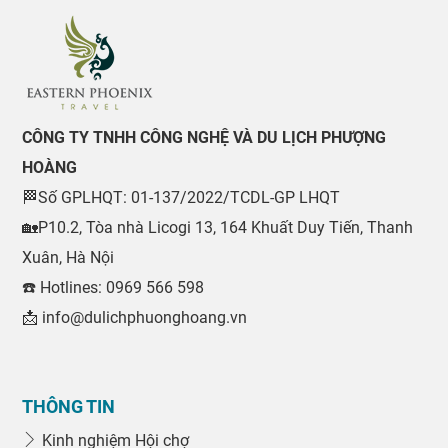
CÔNG TY TNHH CÔNG NGHỆ VÀ DU LỊCH PHƯỢNG
HOÀNG
🏁Số GPLHQT: 01-137/2022/TCDL-GP LHQT
🏡P10.2, Tòa nhà Licogi 13, 164 Khuất Duy Tiến, Thanh
Xuân, Hà Nội
☎️ Hotlines: 0969 566 598
📩 info@dulichphuonghoang.vn
THÔNG TIN
Kinh nghiệm Hội chợ