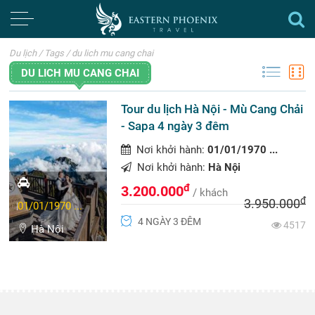
Du lịch
/
Tags
/
du lich mu cang chai
DU LICH MU CANG CHAI
Tour du lịch Hà Nội - Mù Cang Chải
- Sapa 4 ngày 3 đêm
Nơi khởi hành:
01/01/1970 ...
Nơi khởi hành:
Hà Nội
đ
3.200.000
/ khách
đ
3.950.000
01/01/1970 ...
4 NGÀY 3 ĐÊM
4517
Hà Nội