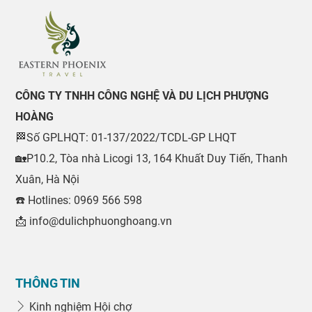
CÔNG TY TNHH CÔNG NGHỆ VÀ DU LỊCH PHƯỢNG
HOÀNG
🏁Số GPLHQT: 01-137/2022/TCDL-GP LHQT
🏡P10.2, Tòa nhà Licogi 13, 164 Khuất Duy Tiến, Thanh
Xuân, Hà Nội
☎️ Hotlines: 0969 566 598
📩 info@dulichphuonghoang.vn
THÔNG TIN
Kinh nghiệm Hội chợ