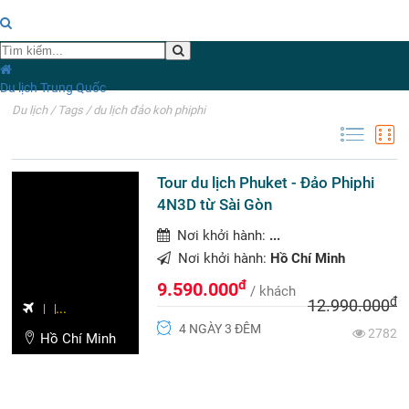
Du lịch Trung Quốc
Du lịch
/
Tags
/
du lịch đảo koh phiphi
DU LỊCH ĐẢO KOH PHIPHI
Tour du lịch Phuket - Đảo Phiphi
4N3D từ Sài Gòn
Nơi khởi hành:
...
Nơi khởi hành:
Hồ Chí Minh
đ
9.590.000
/ khách
đ
12.990.000
...
4 NGÀY 3 ĐÊM
2782
Hồ Chí Minh