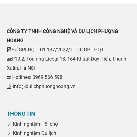
Du lịch Quốc tế
CÔNG TY TNHH CÔNG NGHỆ VÀ DU LỊCH PHƯỢNG
HOÀNG
🏁Số GPLHQT: 01-137/2022/TCDL-GP LHQT
🏡P10.2, Tòa nhà Licogi 13, 164 Khuất Duy Tiến, Thanh
Xuân, Hà Nội
☎️ Hotlines: 0969 566 598
📩 info@dulichphuonghoang.vn
THÔNG TIN
Kinh nghiệm Hội chợ
Kinh nghiệm Du lịch