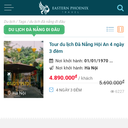
Du lịch
/
Tags
/
du lịch đà nẵng đi đâu
DU LỊCH ĐÀ NẴNG ĐI ĐÂU
Tour du lịch Đà Nẵng Hội An 4 ngày
3 đêm
Nơi khởi hành:
01/01/1970 ...
Nơi khởi hành:
Hà Nội
đ
4.890.000
/ khách
đ
5.690.000
01/01/1970 ...
4 NGÀY 3 ĐÊM
6227
Hà Nội