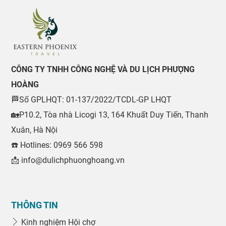
CÔNG TY TNHH CÔNG NGHỆ VÀ DU LỊCH PHƯỢNG
HOÀNG
🏁Số GPLHQT: 01-137/2022/TCDL-GP LHQT
🏡P10.2, Tòa nhà Licogi 13, 164 Khuất Duy Tiến, Thanh
Xuân, Hà Nội
☎️ Hotlines: 0969 566 598
📩 info@dulichphuonghoang.vn
THÔNG TIN
Kinh nghiệm Hội chợ