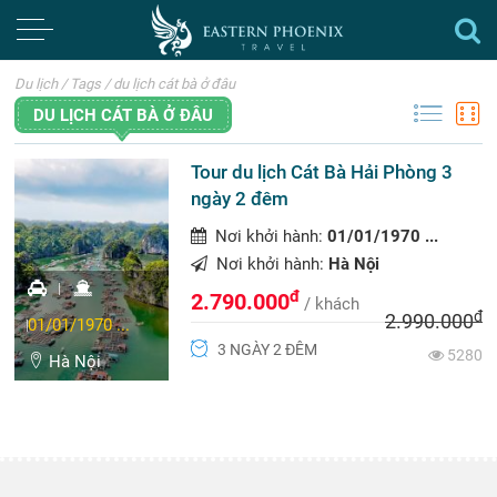
Du lịch
/
Tags
/
du lịch cát bà ở đâu
DU LỊCH CÁT BÀ Ở ĐÂU
Tour du lịch Cát Bà Hải Phòng 3
ngày 2 đêm
Nơi khởi hành:
01/01/1970 ...
Nơi khởi hành:
Hà Nội
đ
2.790.000
/ khách
đ
2.990.000
01/01/1970 ...
3 NGÀY 2 ĐÊM
5280
Hà Nội