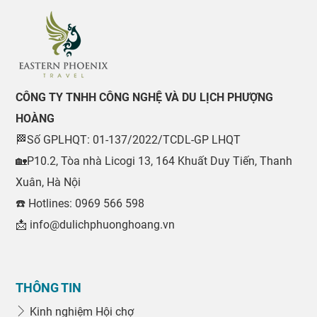
CÔNG TY TNHH CÔNG NGHỆ VÀ DU LỊCH PHƯỢNG
HOÀNG
🏁Số GPLHQT: 01-137/2022/TCDL-GP LHQT
🏡P10.2, Tòa nhà Licogi 13, 164 Khuất Duy Tiến, Thanh
Xuân, Hà Nội
☎️ Hotlines: 0969 566 598
📩 info@dulichphuonghoang.vn
THÔNG TIN
Kinh nghiệm Hội chợ