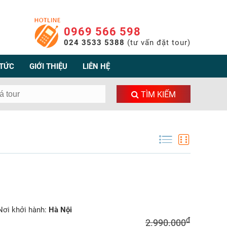
0969 566 598
024 3533 5388
(tư vấn đặt tour)
 TỨC
GIỚI THIỆU
LIÊN HỆ
TÌM KIẾM
ơi khởi hành:
Hà Nội
đ
2.990.000