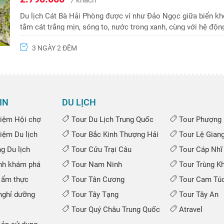
Du lịch Cát Bà Hải Phòng được ví như Đảo Ngọc giữa biển khơ
tắm cát trắng mịn, sóng to, nước trong xanh, cùng với hệ độ
3 NGÀY 2 ĐÊM
IN
DU LỊCH
iệm Hội chợ
Tour Du Lịch Trung Quốc
Tour Phượng 
iệm Du lịch
Tour Bắc Kinh Thượng Hải
Tour Lệ Gian
 Du lịch
Tour Cửu Trại Câu
Tour Cáp Nhĩ
nh khám phá
Tour Nam Ninh
Tour Trùng K
 ẩm thực
Tour Tân Cương
Tour Cam Túc
ghỉ dưỡng
Tour Tây Tạng
Tour Tây An
Tour Quý Châu Trung Quốc
Atravel