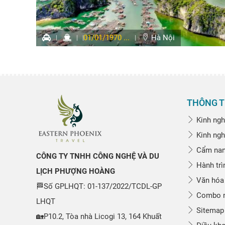
01/01/1970 ...
Hà Nội
THÔNG T
Kinh ngh
Kinh ngh
Cẩm nang
CÔNG TY TNHH CÔNG NGHỆ VÀ DU
Hành trì
LỊCH PHƯỢNG HOÀNG
Văn hóa
🏁Số GPLHQT: 01-137/2022/TCDL-GP
Combo n
LHQT
Sitemap
🏡P10.2, Tòa nhà Licogi 13, 164 Khuất