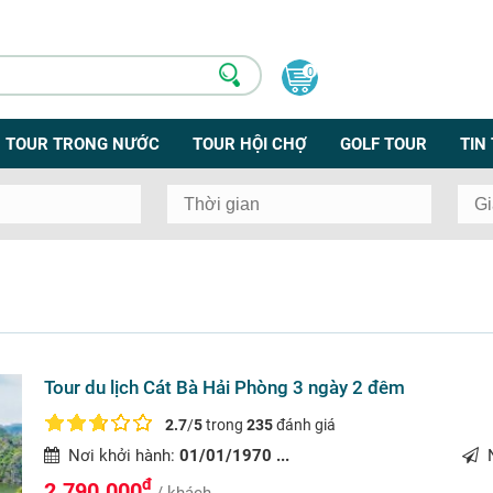
0
TOUR TRONG NƯỚC
TOUR HỘI CHỢ
GOLF TOUR
TIN
Tour du lịch Cát Bà Hải Phòng 3 ngày 2 đêm
2.7
/
5
trong
235
đánh giá
Nơi khởi hành:
01/01/1970 ...
N
đ
2.790.000
/ khách