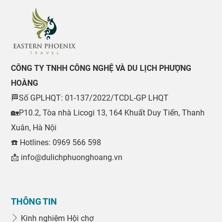
CÔNG TY TNHH CÔNG NGHỆ VÀ DU LỊCH PHƯỢNG
HOÀNG
🏁Số GPLHQT: 01-137/2022/TCDL-GP LHQT
🏡P10.2, Tòa nhà Licogi 13, 164 Khuất Duy Tiến, Thanh
Xuân, Hà Nội
☎️ Hotlines: 0969 566 598
📩 info@dulichphuonghoang.vn
THÔNG TIN
Kinh nghiệm Hội chợ