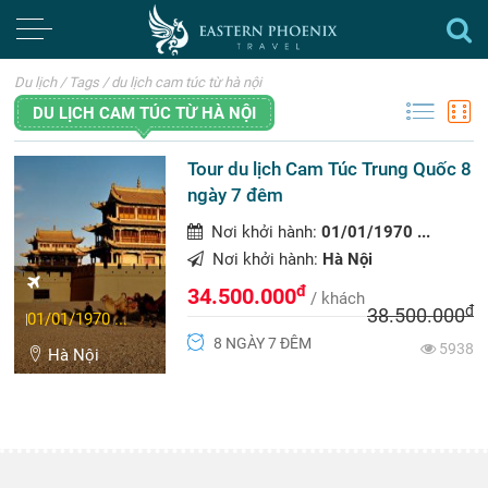
Du lịch
/
Tags
/
du lịch cam túc từ hà nội
DU LỊCH CAM TÚC TỪ HÀ NỘI
Tour du lịch Cam Túc Trung Quốc 8
ngày 7 đêm
Nơi khởi hành:
01/01/1970 ...
Nơi khởi hành:
Hà Nội
đ
34.500.000
/ khách
đ
38.500.000
01/01/1970 ...
8 NGÀY 7 ĐÊM
5938
Hà Nội