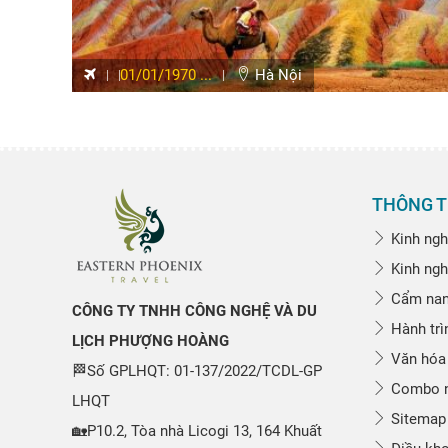
01/01/1970 ...
Hà Nội
THÔNG T
Kinh ngh
Kinh ngh
Cẩm nang
CÔNG TY TNHH CÔNG NGHỆ VÀ DU
Hành trì
LỊCH PHƯỢNG HOÀNG
Văn hóa
🏁Số GPLHQT: 01-137/2022/TCDL-GP
Combo n
LHQT
Sitemap
🏡P10.2, Tòa nhà Licogi 13, 164 Khuất