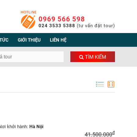
0969 566 598
024 3533 5388
(tư vấn đặt tour)
 TỨC
GIỚI THIỆU
LIÊN HỆ
TÌM KIẾM
ơi khởi hành:
Hà Nội
đ
41.500.000