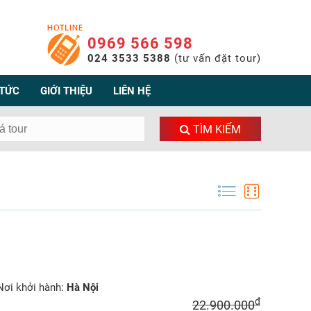
0969 566 598
024 3533 5388
(tư vấn đặt tour)
 TỨC
GIỚI THIỆU
LIÊN HỆ
TÌM KIẾM
ơi khởi hành:
Hà Nội
đ
22.900.000