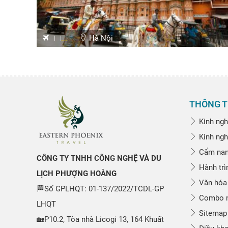
...
Hà Nội
THÔNG T
Kinh ngh
Kinh ngh
Cẩm nang
CÔNG TY TNHH CÔNG NGHỆ VÀ DU
Hành trì
LỊCH PHƯỢNG HOÀNG
Văn hóa
🏁Số GPLHQT: 01-137/2022/TCDL-GP
Combo n
LHQT
Sitemap
🏡P10.2, Tòa nhà Licogi 13, 164 Khuất