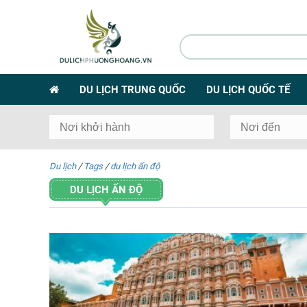
DU LỊCH TRUNG QUỐC
DU LỊCH QUỐC TẾ
Du lịch
/
Tags
/
du lịch ấn độ
DU LỊCH ẤN ĐỘ