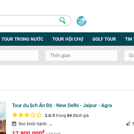
0
TOUR TRONG NƯỚC
TOUR HỘI CHỢ
GOLF TOUR
TIN
Tour du lịch Ấn Độ : New Delhi - Jaipur - Agra
2.6
/
5
trong
84
đánh giá
Nơi khởi hành:
...
N
đ
17.900.000
/ khách