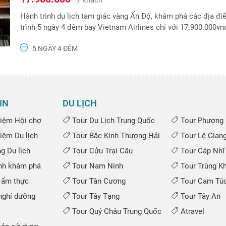
Hành trình du lịch tam giác vàng Ấn Độ, khám phá các địa điể
trình 5 ngày 4 đêm bay Vietnam Airlines chỉ với 17.900.000v
5 NGÀY 4 ĐÊM
IN
DU LỊCH
iệm Hội chợ
Tour Du Lịch Trung Quốc
Tour Phượng 
iệm Du lịch
Tour Bắc Kinh Thượng Hải
Tour Lệ Gian
 Du lịch
Tour Cửu Trại Câu
Tour Cáp Nhĩ
nh khám phá
Tour Nam Ninh
Tour Trùng K
 ẩm thực
Tour Tân Cương
Tour Cam Túc
ghỉ dưỡng
Tour Tây Tạng
Tour Tây An
Tour Quý Châu Trung Quốc
Atravel