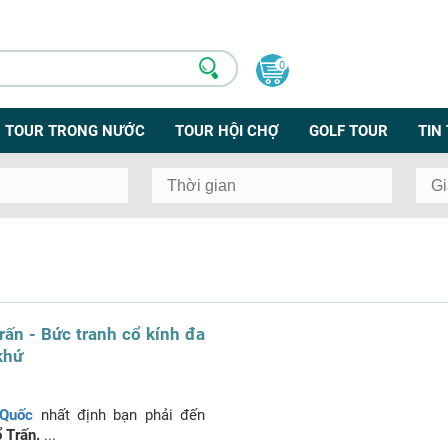
0
TOUR TRONG NƯỚC
TOUR HỘI CHỢ
GOLF TOUR
TIN
ấn - Bức tranh cổ kính đa
khứ
 Quốc
nhất định bạn phải đến
 Trấn.
...