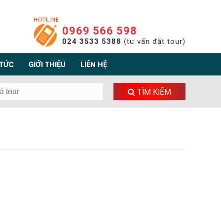
0969 566 598
024 3533 5388
(tư vấn đặt tour)
 TỨC
GIỚI THIỆU
LIÊN HỆ
TÌM KIẾM