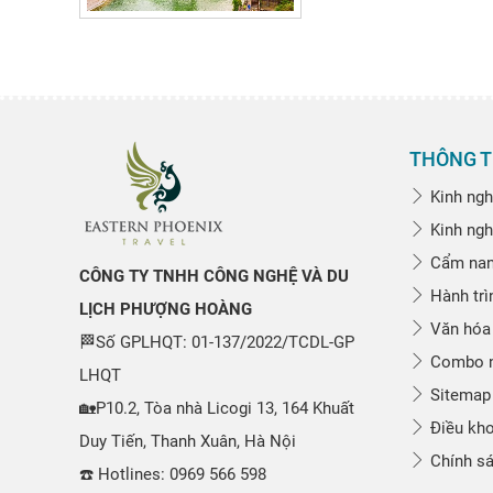
THÔNG T
Kinh ngh
Kinh ngh
Cẩm nang
CÔNG TY TNHH CÔNG NGHỆ VÀ DU
Hành trì
LỊCH PHƯỢNG HOÀNG
Văn hóa
🏁Số GPLHQT: 01-137/2022/TCDL-GP
Combo n
LHQT
Sitemap
🏡P10.2, Tòa nhà Licogi 13, 164 Khuất
Điều kho
Duy Tiến, Thanh Xuân, Hà Nội
Chính sá
☎️ Hotlines: 0969 566 598