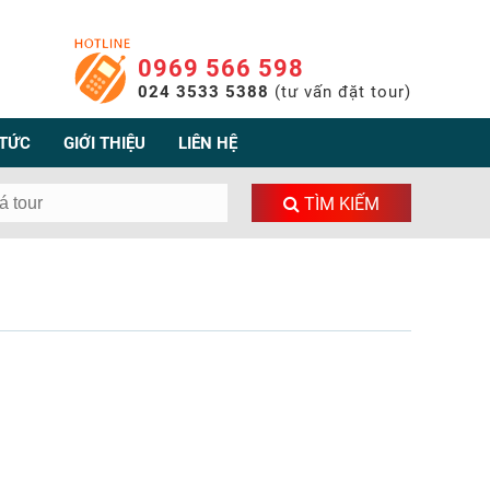
0969 566 598
024 3533 5388
(tư vấn đặt tour)
 TỨC
GIỚI THIỆU
LIÊN HỆ
TÌM KIẾM