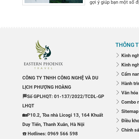
gợi ý giúp bạn một số đ
THÔNG T
Kinh ngh
Kinh ngh
Cẩm nang
CÔNG TY TNHH CÔNG NGHỆ VÀ DU
Hành trì
LỊCH PHƯỢNG HOÀNG
Văn hóa
🏁Số GPLHQT: 01-137/2022/TCDL-GP
Combo n
LHQT
Sitemap
🏡P10.2, Tòa nhà Licogi 13, 164 Khuất
Điều kho
Duy Tiến, Thanh Xuân, Hà Nội
Chính sá
☎️ Hotlines: 0969 566 598