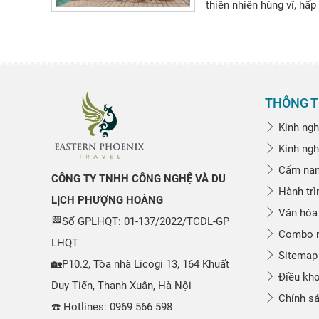
thiên nhiên hùng vĩ, hấp 
THÔNG T
Kinh ngh
Kinh ngh
Cẩm nang
CÔNG TY TNHH CÔNG NGHỆ VÀ DU
Hành trì
LỊCH PHƯỢNG HOÀNG
Văn hóa
🏁Số GPLHQT: 01-137/2022/TCDL-GP
Combo n
LHQT
Sitemap
🏡P10.2, Tòa nhà Licogi 13, 164 Khuất
Điều kho
Duy Tiến, Thanh Xuân, Hà Nội
Chính sá
☎️ Hotlines: 0969 566 598