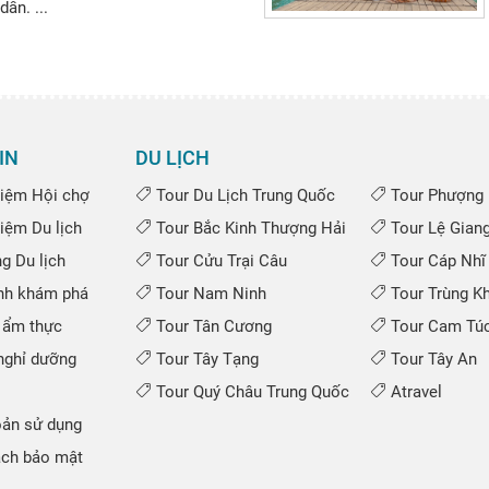
dẫn. ...
IN
DU LỊCH
iệm Hội chợ
Tour Du Lịch Trung Quốc
Tour Phượng 
iệm Du lịch
Tour Bắc Kinh Thượng Hải
Tour Lệ Gian
 Du lịch
Tour Cửu Trại Câu
Tour Cáp Nhĩ
nh khám phá
Tour Nam Ninh
Tour Trùng K
 ẩm thực
Tour Tân Cương
Tour Cam Túc
ghỉ dưỡng
Tour Tây Tạng
Tour Tây An
Tour Quý Châu Trung Quốc
Atravel
ản sử dụng
ch bảo mật