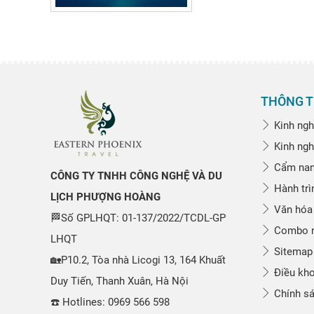
THÔNG T
Kinh ngh
Kinh ngh
Cẩm nang
CÔNG TY TNHH CÔNG NGHỆ VÀ DU
Hành trì
LỊCH PHƯỢNG HOÀNG
Văn hóa
🏁Số GPLHQT: 01-137/2022/TCDL-GP
Combo n
LHQT
Sitemap
🏡P10.2, Tòa nhà Licogi 13, 164 Khuất
Điều kho
Duy Tiến, Thanh Xuân, Hà Nội
Chính sá
☎️ Hotlines: 0969 566 598