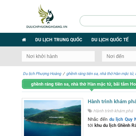
DU LỊCH TRUNG QUỐC
DU LỊCH QUỐC TẾ
Du lịch Phượng Hoàng
/
ghềnh ráng tiên sa, nhà thờ Hàn mặc tử,
ghềnh ráng tiên sa, nhà thờ Hàn mặc tử, bãi tắm H
Hành trình khám phá
Hành trình khám phá
Nhắc đến
du lịch Quy
tới
khu du lịch Ghềnh R