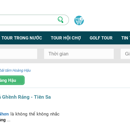
0
TOUR TRONG NƯỚC
TOUR HỘI CHỢ
GOLF TOUR
TIN
 bãi tắm Hoàng Hậu
oàng Hậu
 Ghềnh Ráng - Tiên Sa
 Nhơn
là không thể không nhắc
áng
...