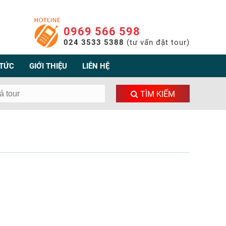
0969 566 598
024 3533 5388
(tư vấn đặt tour)
 TỨC
GIỚI THIỆU
LIÊN HỆ
TÌM KIẾM