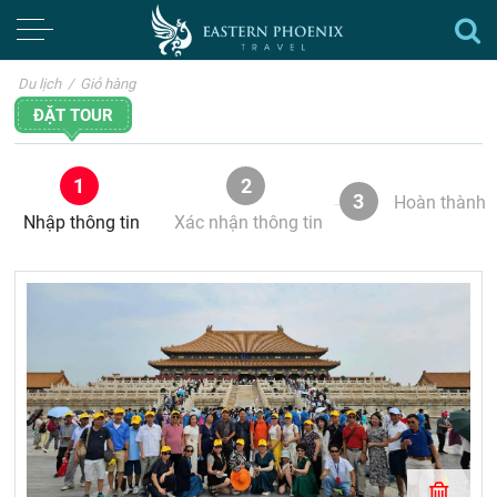
Du lịch
/
Giỏ hàng
ĐẶT TOUR
1
2
3
Hoàn thành
Nhập thông tin
Xác nhận thông tin