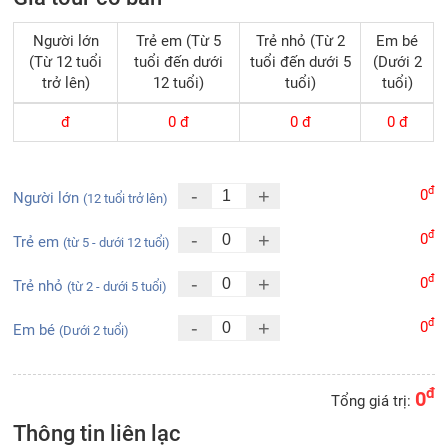
Người lớn
Trẻ em (Từ 5
Trẻ nhỏ (Từ 2
Em bé
(Từ 12 tuổi
tuổi đến dưới
tuổi đến dưới 5
(Dưới 2
trở lên)
12 tuổi)
tuổi)
tuổi)
đ
0
đ
0
đ
0
đ
đ
-
+
0
Người lớn
(12 tuổi trở lên)
đ
-
+
0
Trẻ em
(từ 5 - dưới 12 tuổi)
đ
-
+
0
Trẻ nhỏ
(từ 2 - dưới 5 tuổi)
đ
-
+
0
Em bé
(Dưới 2 tuổi)
đ
0
Tổng giá trị:
Thông tin liên lạc