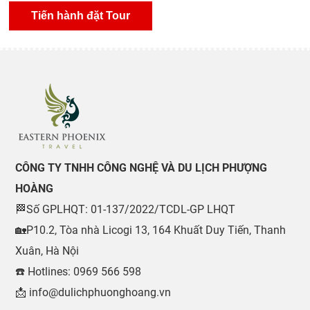
CÔNG TY TNHH CÔNG NGHỆ VÀ DU LỊCH PHƯỢNG
HOÀNG
🏁Số GPLHQT: 01-137/2022/TCDL-GP LHQT
🏡P10.2, Tòa nhà Licogi 13, 164 Khuất Duy Tiến, Thanh
Xuân, Hà Nội
☎️ Hotlines: 0969 566 598
📩 info@dulichphuonghoang.vn