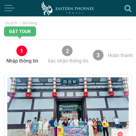
Du lịch
/
Giỏ hàng
ĐẶT TOUR
1
2
3
Hoàn thành
Nhập thông tin
Xác nhận thông tin