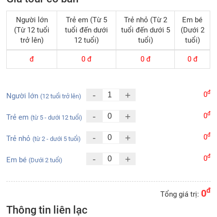
Người lớn
Trẻ em (Từ 5
Trẻ nhỏ (Từ 2
Em bé
(Từ 12 tuổi
tuổi đến dưới
tuổi đến dưới 5
(Dưới 2
trở lên)
12 tuổi)
tuổi)
tuổi)
đ
0
đ
0
đ
0
đ
đ
-
+
0
Người lớn
(12 tuổi trở lên)
đ
-
+
0
Trẻ em
(từ 5 - dưới 12 tuổi)
đ
-
+
0
Trẻ nhỏ
(từ 2 - dưới 5 tuổi)
đ
-
+
0
Em bé
(Dưới 2 tuổi)
đ
0
Tổng giá trị:
Thông tin liên lạc