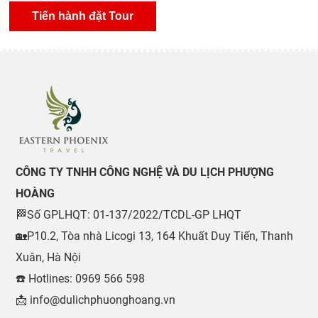
CÔNG TY TNHH CÔNG NGHỆ VÀ DU LỊCH PHƯỢNG
HOÀNG
🏁Số GPLHQT: 01-137/2022/TCDL-GP LHQT
🏡P10.2, Tòa nhà Licogi 13, 164 Khuất Duy Tiến, Thanh
Xuân, Hà Nội
☎️ Hotlines: 0969 566 598
📩 info@dulichphuonghoang.vn