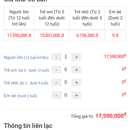
Người lớn
Trẻ em (Từ 5
Trẻ nhỏ (Từ 2
Em bé
(Từ 12 tuổi
tuổi đến dưới
tuổi đến dưới 5
(Dưới 2
trở lên)
12 tuổi)
tuổi)
tuổi)
17,590,000
đ
15,831,000
đ
6,156,500
đ
0
đ
đ
-
+
17,590,000
Người lớn
(12 tuổi trở lên)
đ
-
+
0
Trẻ em
(từ 5 - dưới 12 tuổi)
đ
-
+
0
Trẻ nhỏ
(từ 2 - dưới 5 tuổi)
đ
-
+
0
Em bé
(Dưới 2 tuổi)
đ
17,590,000
Tổng giá trị:
Thông tin liên lạc