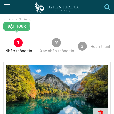
Du lịch
/
Giỏ hàng
ĐẶT TOUR
1
2
3
Hoàn thành
Nhập thông tin
Xác nhận thông tin