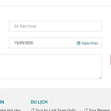
Ngày khác
IN
DU LỊCH
iệm Hội chợ
Tour Du Lịch Trung Quốc
Tour Phượng 