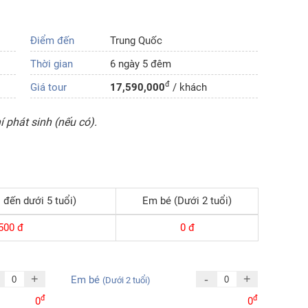
Điểm đến
Trung Quốc
Thời gian
6 ngày 5 đêm
đ
Giá tour
17,590,000
/ khách
 phát sinh (nếu có).
 đến dưới 5 tuổi)
Em bé (Dưới 2 tuổi)
500
đ
0
đ
+
-
+
Em bé
(Dưới 2 tuổi)
đ
đ
0
0