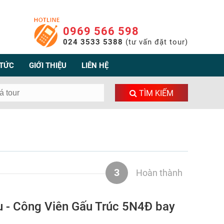
0969 566 598
024 3533 5388
(tư vấn đặt tour)
 TỨC
GIỚI THIỆU
LIÊN HỆ
TÌM KIẾM
3
Hoàn thành
u - Công Viên Gấu Trúc 5N4Đ bay