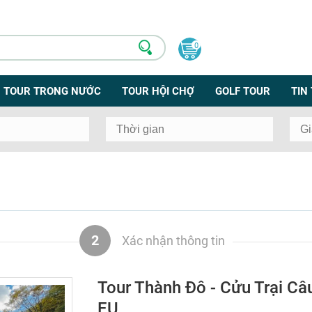
0
TOUR TRONG NƯỚC
TOUR HỘI CHỢ
GOLF TOUR
TIN
2
Xác nhận thông tin
Tour Thành Đô - Cửu Trại Câ
EU