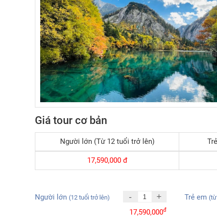
Giá tour cơ bản
Người lớn (Từ 12 tuổi trở lên)
Trẻ
17,590,000
đ
-
+
Người lớn
Trẻ em
(12 tuổi trở lên)
(từ
đ
17,590,000