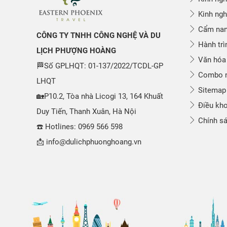
Kinh ngh
Cẩm nang
CÔNG TY TNHH CÔNG NGHỆ VÀ DU
Hành trì
LỊCH PHƯỢNG HOÀNG
Văn hóa
🏁Số GPLHQT: 01-137/2022/TCDL-GP
Combo n
LHQT
Sitemap
🏡P10.2, Tòa nhà Licogi 13, 164 Khuất
Điều kho
Duy Tiến, Thanh Xuân, Hà Nội
Chính sá
☎️ Hotlines: 0969 566 598
📩 info@dulichphuonghoang.vn