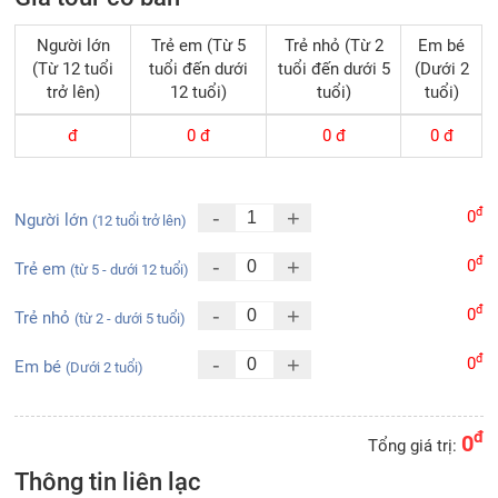
Người lớn
Trẻ em (Từ 5
Trẻ nhỏ (Từ 2
Em bé
(Từ 12 tuổi
tuổi đến dưới
tuổi đến dưới 5
(Dưới 2
trở lên)
12 tuổi)
tuổi)
tuổi)
đ
0
đ
0
đ
0
đ
đ
-
+
0
Người lớn
(12 tuổi trở lên)
đ
-
+
0
Trẻ em
(từ 5 - dưới 12 tuổi)
đ
-
+
0
Trẻ nhỏ
(từ 2 - dưới 5 tuổi)
đ
-
+
0
Em bé
(Dưới 2 tuổi)
đ
0
Tổng giá trị:
Thông tin liên lạc