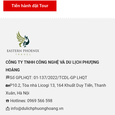
CÔNG TY TNHH CÔNG NGHỆ VÀ DU LỊCH PHƯỢNG
HOÀNG
🏁Số GPLHQT: 01-137/2022/TCDL-GP LHQT
🏡P10.2, Tòa nhà Licogi 13, 164 Khuất Duy Tiến, Thanh
Xuân, Hà Nội
☎️ Hotlines: 0969 566 598
📩 info@dulichphuonghoang.vn