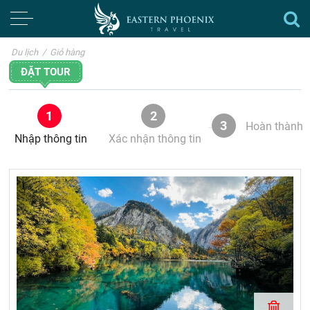
Du lịch
/
Giỏ hàng
ĐẶT TOUR
1
2
3
Hoàn thành
Nhập thông tin
Xác nhận thông tin