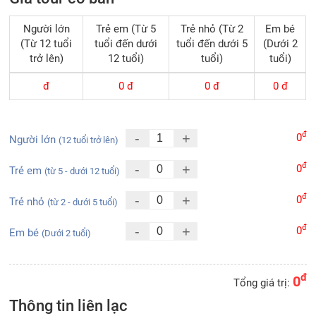
Người lớn
Trẻ em (Từ 5
Trẻ nhỏ (Từ 2
Em bé
(Từ 12 tuổi
tuổi đến dưới
tuổi đến dưới 5
(Dưới 2
trở lên)
12 tuổi)
tuổi)
tuổi)
đ
0
đ
0
đ
0
đ
đ
-
+
0
Người lớn
(12 tuổi trở lên)
đ
-
+
0
Trẻ em
(từ 5 - dưới 12 tuổi)
đ
-
+
0
Trẻ nhỏ
(từ 2 - dưới 5 tuổi)
đ
-
+
0
Em bé
(Dưới 2 tuổi)
đ
0
Tổng giá trị:
Thông tin liên lạc