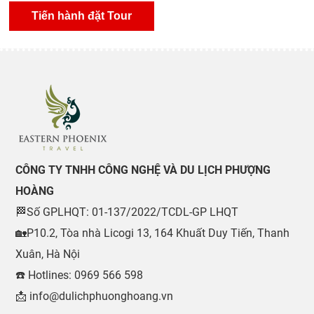
CÔNG TY TNHH CÔNG NGHỆ VÀ DU LỊCH PHƯỢNG
HOÀNG
🏁Số GPLHQT: 01-137/2022/TCDL-GP LHQT
🏡P10.2, Tòa nhà Licogi 13, 164 Khuất Duy Tiến, Thanh
Xuân, Hà Nội
☎️ Hotlines: 0969 566 598
📩 info@dulichphuonghoang.vn