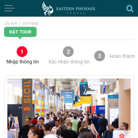
Du lịch
/
Giỏ hàng
ĐẶT TOUR
1
2
3
Hoàn thành
Nhập thông tin
Xác nhận thông tin