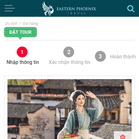
Du lịch
/
Giỏ hàng
ĐẶT TOUR
1
2
3
Hoàn thành
Nhập thông tin
Xác nhận thông tin