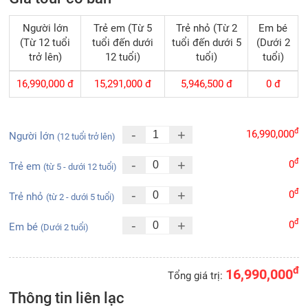
Người lớn
Trẻ em (Từ 5
Trẻ nhỏ (Từ 2
Em bé
(Từ 12 tuổi
tuổi đến dưới
tuổi đến dưới 5
(Dưới 2
trở lên)
12 tuổi)
tuổi)
tuổi)
16,990,000
đ
15,291,000
đ
5,946,500
đ
0
đ
đ
-
+
16,990,000
Người lớn
(12 tuổi trở lên)
đ
-
+
0
Trẻ em
(từ 5 - dưới 12 tuổi)
đ
-
+
0
Trẻ nhỏ
(từ 2 - dưới 5 tuổi)
đ
-
+
0
Em bé
(Dưới 2 tuổi)
đ
16,990,000
Tổng giá trị:
Thông tin liên lạc