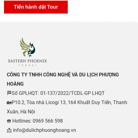
CÔNG TY TNHH CÔNG NGHỆ VÀ DU LỊCH PHƯỢNG
HOÀNG
🏁Số GPLHQT: 01-137/2022/TCDL-GP LHQT
🏡P10.2, Tòa nhà Licogi 13, 164 Khuất Duy Tiến, Thanh
Xuân, Hà Nội
☎️ Hotlines: 0969 566 598
📩 info@dulichphuonghoang.vn