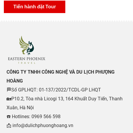
CÔNG TY TNHH CÔNG NGHỆ VÀ DU LỊCH PHƯỢNG
HOÀNG
🏁Số GPLHQT: 01-137/2022/TCDL-GP LHQT
🏡P10.2, Tòa nhà Licogi 13, 164 Khuất Duy Tiến, Thanh
Xuân, Hà Nội
☎️ Hotlines: 0969 566 598
📩 info@dulichphuonghoang.vn