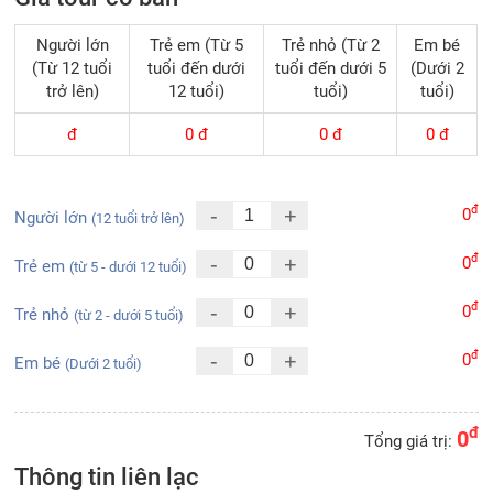
Người lớn
Trẻ em (Từ 5
Trẻ nhỏ (Từ 2
Em bé
(Từ 12 tuổi
tuổi đến dưới
tuổi đến dưới 5
(Dưới 2
trở lên)
12 tuổi)
tuổi)
tuổi)
đ
0
đ
0
đ
0
đ
đ
-
+
0
Người lớn
(12 tuổi trở lên)
đ
-
+
0
Trẻ em
(từ 5 - dưới 12 tuổi)
đ
-
+
0
Trẻ nhỏ
(từ 2 - dưới 5 tuổi)
đ
-
+
0
Em bé
(Dưới 2 tuổi)
đ
0
Tổng giá trị:
Thông tin liên lạc